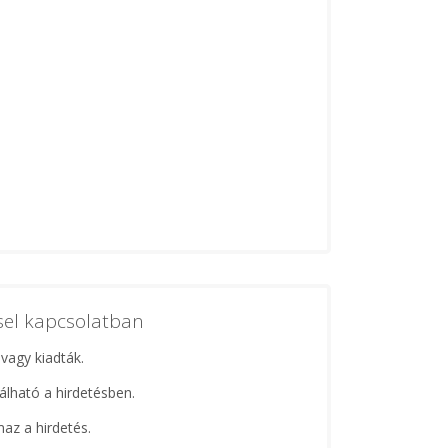
ssel kapcsolatban
 vagy kiadták.
lálható a hirdetésben.
maz a hirdetés.