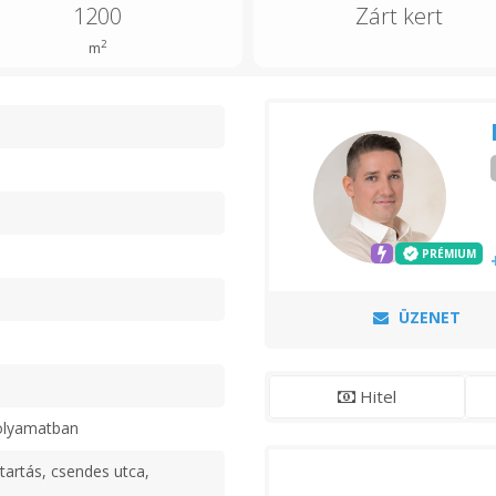
1200
Zárt kert
2
m
n
PRÉMIUM
ÜZENET
Hitel
olyamatban
tartás, csendes utca,