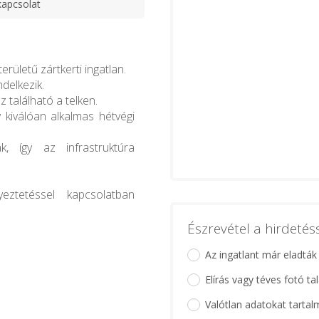
kapcsolat
rületű zártkerti ingatlan.
ndelkezik.
 található a telken.
y kiválóan alkalmas hétvégi
, így az infrastruktúra
eztetéssel kapcsolatban
Észrevétel a hirdeté
Az ingatlant már eladták
Elírás vagy téves fotó ta
Valótlan adatokat tartal