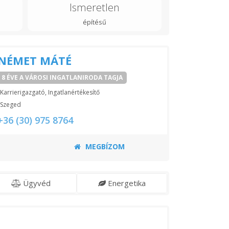
Ismeretlen
építésű
NÉMET MÁTÉ
8 ÉVE A VÁROSI INGATLANIRODA TAGJA
Karrierigazgató, Ingatlanértékesítő
Szeged
+36 (30) 975 8764
MEGBÍZOM
Ügyvéd
Energetika