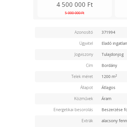
4 500 000 Ft
5 000 000 Ft
Azonosító
371994
Ügyvitel
Eladó ingatla
Jogviszony
Tulajdonjog
Cím
Bordány
2
Telek méret
1200 m
Állapot
Átlagos
Közművek
Áram
Energetikai besorolás
Beszerzése f
Extrák
alacsony fenn