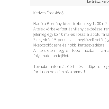
kertrész, kert
Kedves Érdeklődő!
Eladó a Bordányi kiskertekben egy 1200 m2 te
A telek körbekerített és villany bekötéssel re
Jelenleg egy kb 10 m2-es rossz állapotú faház
Szegedről 15 perc alatt megközelíthető, íg
kikapcsolódásra és hobbi kertészkedésre.
A területen egyre több házban laknak
folyamatosan fejlődik.
További információért és időpont egy
forduljon hozzám bizalommal!