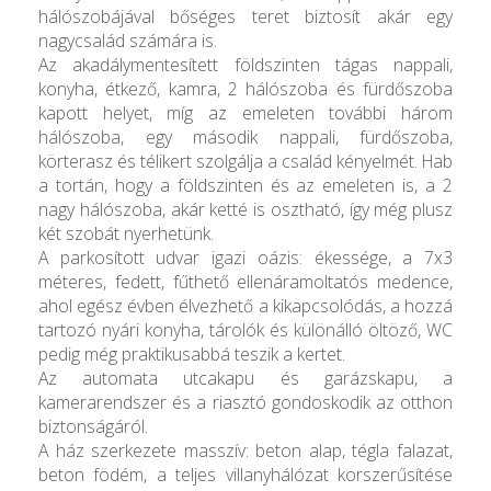
hálószobájával bőséges teret biztosít akár egy
nagycsalád számára is.
Az akadálymentesített földszinten tágas nappali,
konyha, étkező, kamra, 2 hálószoba és fürdőszoba
kapott helyet, míg az emeleten további három
hálószoba, egy második nappali, fürdőszoba,
körterasz és télikert szolgálja a család kényelmét. Hab
a tortán, hogy a földszinten és az emeleten is, a 2
nagy hálószoba, akár ketté is osztható, így még plusz
két szobát nyerhetünk.
A parkosított udvar igazi oázis: ékessége, a 7x3
méteres, fedett, fűthető ellenáramoltatós medence,
ahol egész évben élvezhető a kikapcsolódás, a hozzá
tartozó nyári konyha, tárolók és különálló öltöző, WC
pedig még praktikusabbá teszik a kertet.
Az automata utcakapu és garázskapu, a
kamerarendszer és a riasztó gondoskodik az otthon
biztonságáról.
A ház szerkezete masszív: beton alap, tégla falazat,
beton födém, a teljes villanyhálózat korszerűsítése