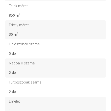
Telek méret
2
850 m
Erkély méret
2
30 m
Hálószobák száma
5 db
Nappalik száma
2 db
Fürdőszobák száma
2 db
Emelet
1