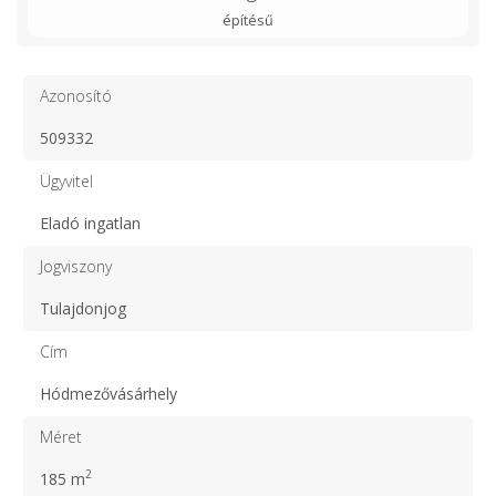
építésű
Azonosító
509332
Ügyvitel
Eladó ingatlan
Jogviszony
Tulajdonjog
Cím
Hódmezővásárhely
Méret
2
185 m