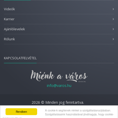
Videók
Karrier
Ajánlólevelek
Rólunk
KAPCSOLATFELVÉTEL
info@varos.hu
2026 © Minden jog fenntartva.
Adatkezelési nyilatkozat
A cookie-k segítenek minket a szolgáltatásnyújtásban.
Rendben
Szolgáltatásaink használatával jóváhagyja, hogy cookie-