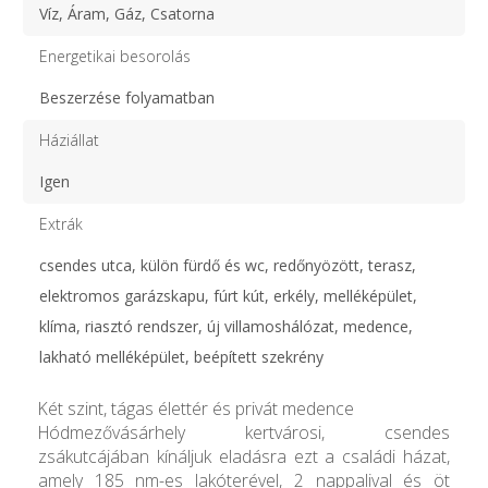
Víz, Áram, Gáz, Csatorna
Energetikai besorolás
Beszerzése folyamatban
Háziállat
Igen
Extrák
csendes utca, külön fürdő és wc, redőnyözött, terasz,
elektromos garázskapu, fúrt kút, erkély, melléképület,
klíma, riasztó rendszer, új villamoshálózat, medence,
lakható melléképület, beépített szekrény
Két szint, tágas élettér és privát medence
Hódmezővásárhely kertvárosi, csendes
zsákutcájában kínáljuk eladásra ezt a családi házat,
amely 185 nm-es lakóterével, 2 nappalival és öt