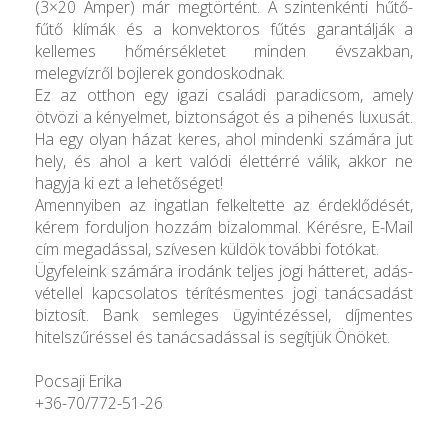
(3×20 Amper) már megtörtént. A szintenkénti hűtő-
fűtő klímák és a konvektoros fűtés garantálják a
kellemes hőmérsékletet minden évszakban,
melegvízről bojlerek gondoskodnak.
Ez az otthon egy igazi családi paradicsom, amely
ötvözi a kényelmet, biztonságot és a pihenés luxusát.
Ha egy olyan házat keres, ahol mindenki számára jut
hely, és ahol a kert valódi élettérré válik, akkor ne
hagyja ki ezt a lehetőséget!
Amennyiben az ingatlan felkeltette az érdeklődését,
kérem forduljon hozzám bizalommal. Kérésre, E-Mail
cím megadással, szívesen küldök további fotókat.
Ügyfeleink számára irodánk teljes jogi hátteret, adás-
vétellel kapcsolatos térítésmentes jogi tanácsadást
biztosít. Bank semleges ügyintézéssel, díjmentes
hitelszűréssel és tanácsadással is segítjük Önöket.
Pocsaji Erika
+36-70/772-51-26