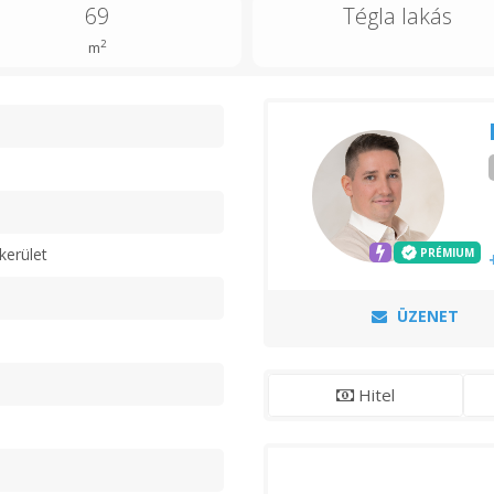
69
Tégla lakás
2
m
n
kerület
PRÉMIUM
ÜZENET
Hitel