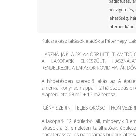
padlófűtés, a
hőszigetelés, 
lehetőség, há
internet kábel
Kulcsrakész lakások eladók a Péterhegyi La
HASZNÁLJA KI A 3%-os OSP HITELT, AMEDDI
A LAKÓPARK ELKÉSZÜLT, HASZNÁLAT
RENDELKEZIK, A LAKÁSOK RÖVID HATÁRIDŐ
A hirdetésben szereplő lakás az A épület
amerikai konyhás nappali +2 hálószobás el
Alapterülete 69 m2 + 13 m2 terasz.
IGÉNY SZERINT TELJES OKOSOTTHON VEZÉRL
A lakópark 12 épületből áll, mindegyik 3 em
lakások a 3. emeleten találhatóak, épület
nagy terasszal és panorámás budai kilátássa