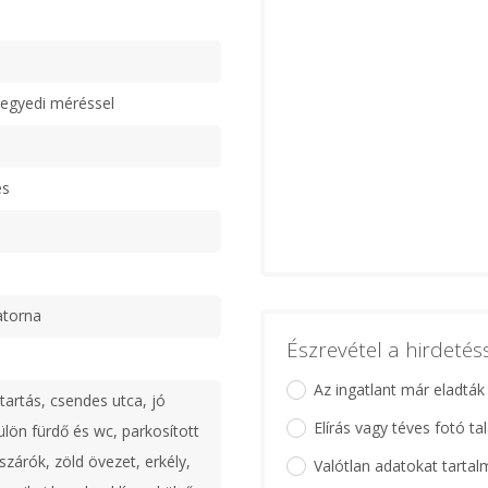
egyedi méréssel
es
atorna
Észrevétel a hirdeté
Az ingatlant már eladták
tartás, csendes utca, jó
Elírás vagy téves fotó ta
ülön fürdő és wc, parkosított
ászárók, zöld övezet, erkély,
Valótlan adatokat tartal