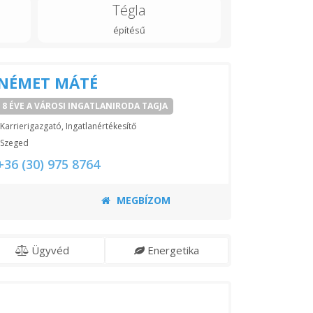
Tégla
építésű
NÉMET MÁTÉ
8 ÉVE A VÁROSI INGATLANIRODA TAGJA
Karrierigazgató, Ingatlanértékesítő
Szeged
+36 (30) 975 8764
MEGBÍZOM
Ügyvéd
Energetika