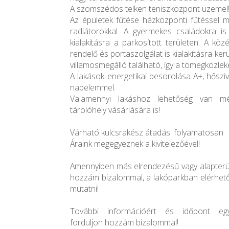
A szomszédos telken teniszközpont üzemel
Az épületek fűtése házközponti fűtéssel m
radiátorokkal. A gyermekes családokra is 
kialakításra a parkosított területen. A kö
rendelő és portaszolgálat is kialakításra kerü
villamosmegálló található, így a tömegközlek
A lakások energetikai besorolása A+, hőszi
napelemmel.
Valamennyi lakáshoz lehetőség van mé
tárolóhely vásárlására is!
Várható kulcsrakész átadás: folyamatosan
Áraink megegyeznek a kivitelezőével!
Amennyiben más elrendezésű vagy alapterüle
hozzám bizalommal, a lakóparkban elérhet
mutatni!
További információért és időpont egy
forduljon hozzám bizalommal!