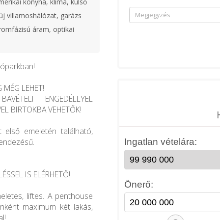
merikai konyha, klíma, külső
új villamoshálózat, garázs
romfázisú áram, optikai
kóparkban!
G MÉG LEHET!
BAVÉTELI ENGEDÉLLYEL
VEL BIRTOKBA VEHETŐK!
 első emeletén található,
rendezésű.
ÉSSEL IS ELÉRHETŐ!
eletes, liftes. A penthouse
enként maximum két lakás,
l!