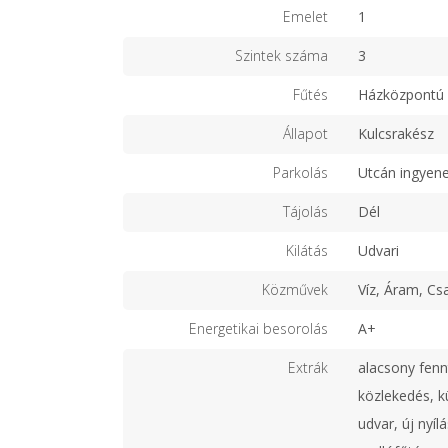
Emelet
1
Szintek száma
3
Fűtés
Házközpontú 
Állapot
Kulcsrakész
Parkolás
Utcán ingyen
Tájolás
Dél
Kilátás
Udvari
Közművek
Víz, Áram, Cs
Energetikai besorolás
A+
Extrák
alacsony fenn
közlekedés, k
udvar, új nyíl