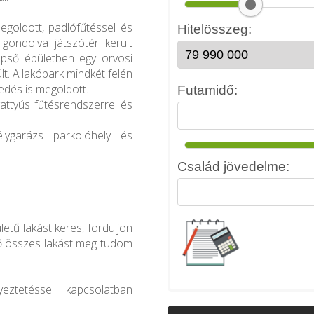
!
egoldott, padlófűtéssel és
gondolva játszótér került
zépső épületben egy orvosi
lt. A lakópark mindkét felén
edés is megoldott.
vattyús fűtésrendszerrel és
lygarázs parkolóhely és
tű lakást keres, forduljon
ő összes lakást meg tudom
eztetéssel kapcsolatban