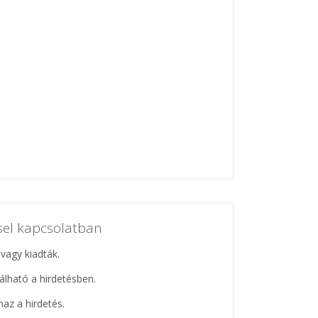
ssel kapcsolatban
 vagy kiadták.
lálható a hirdetésben.
maz a hirdetés.