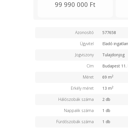
99 990 000 Ft
Azonosító
577658
Ügyvitel
Eladó ingatla
Jogviszony
Tulajdonjog
Cím
Budapest 11. 
2
Méret
69 m
2
Erkély méret
13 m
Hálószobák száma
2 db
Nappalik száma
1 db
Fürdőszobák száma
1 db