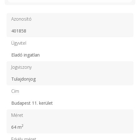
Azonosító
401858
Ügyvitel
Eladó ingatlan
Jogviszony
Tulajdonjog
Cím
Budapest 11. kerület
Méret
2
64 m
Erkély méret