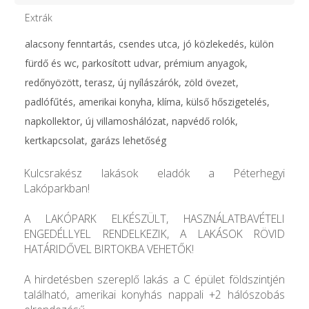
Extrák
alacsony fenntartás, csendes utca, jó közlekedés, külön
fürdő és wc, parkosított udvar, prémium anyagok,
redőnyözött, terasz, új nyílászárók, zöld övezet,
padlófűtés, amerikai konyha, klíma, külső hőszigetelés,
napkollektor, új villamoshálózat, napvédő rolók,
kertkapcsolat, garázs lehetőség
Kulcsrakész lakások eladók a Péterhegyi
Lakóparkban!
A LAKÓPARK ELKÉSZÜLT, HASZNÁLATBAVÉTELI
ENGEDÉLLYEL RENDELKEZIK, A LAKÁSOK RÖVID
HATÁRIDŐVEL BIRTOKBA VEHETŐK!
A hirdetésben szereplő lakás a C épület földszintjén
található, amerikai konyhás nappali +2 hálószobás