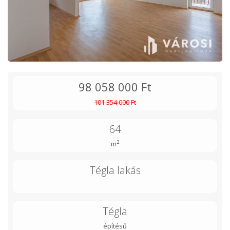
98 058 000 Ft
101 354 000 Ft
64
2
m
Tégla lakás
Tégla
építésű