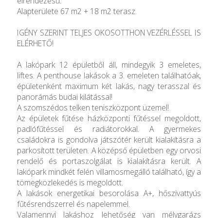
elrendezésű.
Alapterülete 67 m2 + 18 m2 terasz.
IGÉNY SZERINT TELJES OKOSOTTHON VEZÉRLÉSSEL IS
ELÉRHETŐ!
A lakópark 12 épületből áll, mindegyik 3 emeletes,
liftes. A penthouse lakások a 3. emeleten találhatóak,
épületenként maximum két lakás, nagy terasszal és
panorámás budai kilátással!
A szomszédos telken teniszközpont üzemel!
Az épületek fűtése házközponti fűtéssel megoldott,
padlófűtéssel és radiátorokkal. A gyermekes
családokra is gondolva játszótér került kialakításra a
parkosított területen. A középső épületben egy orvosi
rendelő és portaszolgálat is kialakításra került. A
lakópark mindkét felén villamosmegálló található, így a
tömegközlekedés is megoldott.
A lakások energetikai besorolása A+, hőszivattyús
fűtésrendszerrel és napelemmel.
Valamennyi lakáshoz lehetőség van mélygarázs