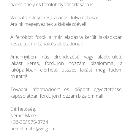
parkolóhely és tárolóhely vásárlására is!
Várható kulcsrakész átadás: folyamatosan
Áraink megegyeznek a kivitelezőével!
A feltöltött fotók a már eladásra került lakásokban
készültek mintának és ötletadónak!
Amennyiben más elrendezésű vagy alapterületű
lakást keres, forduljon hozzám bizalommal, a
lakóparkban elérhető összes lakást meg tudom
mutatni!
További információért és időpont egyeztetéssel
kapcsolatban forduljon hozzám bizalommal!
Elérhetőség:
Német Máté
+36-30/ 975-8764
nemet.mate@ving.hu