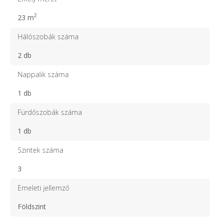
2
23 m
Hálószobák száma
2 db
Nappalik száma
1 db
Fürdőszobák száma
1 db
Szintek száma
3
Emeleti jellemző
Földszint