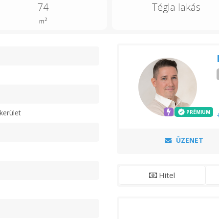
74
Tégla lakás
2
m
n
kerület
PRÉMIUM
ÜZENET
Hitel