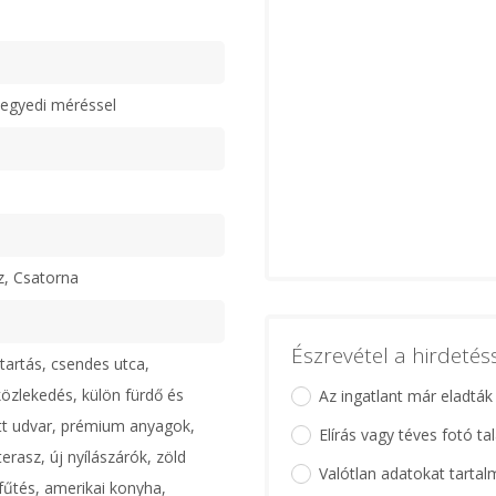
egyedi méréssel
z, Csatorna
Észrevétel a hirdeté
tartás, csendes utca,
 közlekedés, külön fürdő és
Az ingatlant már eladták
tt udvar, prémium anyagok,
Elírás vagy téves fotó ta
erasz, új nyílászárók, zöld
Valótlan adatokat tartal
fűtés, amerikai konyha,