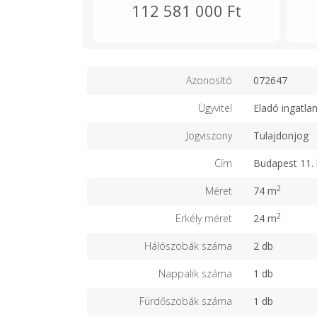
112 581 000 Ft
Azonosító
072647
Ügyvitel
Eladó ingatla
Jogviszony
Tulajdonjog
Cím
Budapest 11. 
2
Méret
74 m
2
Erkély méret
24 m
Hálószobák száma
2 db
Nappalik száma
1 db
Fürdőszobák száma
1 db