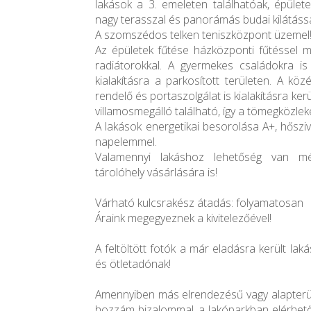
lakások a 3. emeleten találhatóak, épület
nagy terasszal és panorámás budai kilátássa
A szomszédos telken teniszközpont üzemel
Az épületek fűtése házközponti fűtéssel m
radiátorokkal. A gyermekes családokra is 
kialakításra a parkosított területen. A kö
rendelő és portaszolgálat is kialakításra kerü
villamosmegálló található, így a tömegközlek
A lakások energetikai besorolása A+, hőszi
napelemmel.
Valamennyi lakáshoz lehetőség van mé
tárolóhely vásárlására is!
Várható kulcsrakész átadás: folyamatosan
Áraink megegyeznek a kivitelezőével!
A feltöltött fotók a már eladásra került la
és ötletadónak!
Amennyiben más elrendezésű vagy alapterüle
hozzám bizalommal, a lakóparkban elérhet