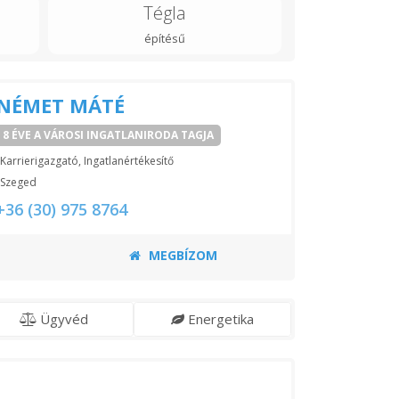
Tégla
építésű
NÉMET MÁTÉ
8 ÉVE A VÁROSI INGATLANIRODA TAGJA
Karrierigazgató, Ingatlanértékesítő
Szeged
+36 (30) 975 8764
MEGBÍZOM
Ügyvéd
Energetika