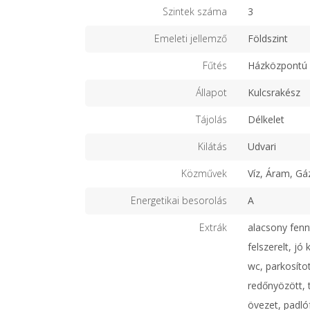
Szintek száma
3
Emeleti jellemző
Földszint
Fűtés
Házközpontú 
Állapot
Kulcsrakész
Tájolás
Délkelet
Kilátás
Udvari
Közművek
Víz, Áram, Gá
Energetikai besorolás
A
Extrák
alacsony fenn
felszerelt, jó
wc, parkosíto
redőnyözött, t
övezet, padló