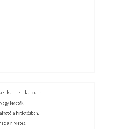
ssel kapcsolatban
 vagy kiadták.
lálható a hirdetésben.
maz a hirdetés.