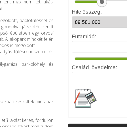
enként maximum két lakás,
l!
!
egoldott, padlófűtéssel és
gondolva játszótér került
zépső épületben egy orvosi
lt. A lakópark mindkét felén
edés is megoldott.
vattyús fűtésrendszerrel és
lygarázs parkolóhely és
kásokban készültek mintának
tű lakást keres, forduljon
ő összes lakást meg tudom