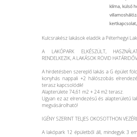
klíma, külső h
villamoshálóz
kertkapcsolat
Kulcsrakész lakások eladók a Péterhegyi La
A LAKÓPARK ELKÉSZÜLT, HASZNÁLAT
RENDELKEZIK, A LAKÁSOK RÖVID HATÁRIDŐ
A hirdetésben szereplő lakás a G épület föld
konyhás nappali +2 hálószobás elrendezé
terasz kapcsolódik!
Alapterülete 74,61 m2 + 24 m2 terasz.
Ugyan ez az elrendezésű és alapterületű la
megvásárolható!
IGÉNY SZERINT TELJES OKOSOTTHON VEZÉRL
A lakópark 12 épületből áll, mindegyik 3 em