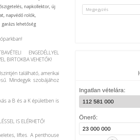
őszigetelés, napkollektor, új
at, napvédő rolók,
, garázs lehetőség
kóparkban!
BAVÉTELI ENGEDÉLLYEL
VEL BIRTOKBA VEHETŐK!
szintjén található, amerikai
sű. Mindegyik szobájához
kás a B és a K épületben is
ÉSSEL IS ELÉRHETŐ!
eletes, liftes. A penthouse