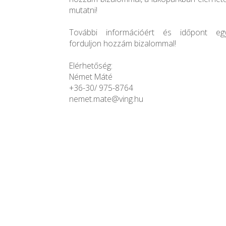
mutatni!
További információért és időpont egy
forduljon hozzám bizalommal!
Elérhetőség:
Német Máté
+36-30/ 975-8764
nemet.mate@ving.hu