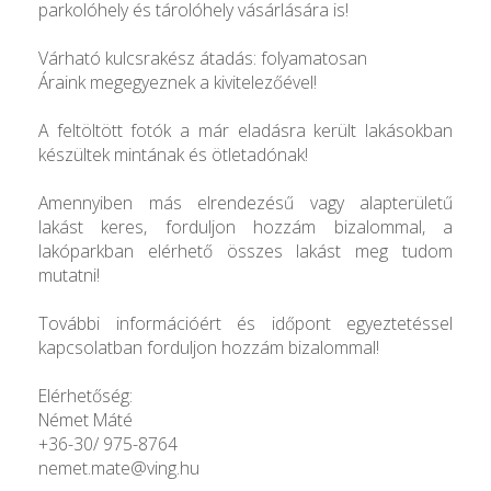
parkolóhely és tárolóhely vásárlására is!
Várható kulcsrakész átadás: folyamatosan
Áraink megegyeznek a kivitelezőével!
A feltöltött fotók a már eladásra került lakásokban
készültek mintának és ötletadónak!
Amennyiben más elrendezésű vagy alapterületű
lakást keres, forduljon hozzám bizalommal, a
lakóparkban elérhető összes lakást meg tudom
mutatni!
További információért és időpont egyeztetéssel
kapcsolatban forduljon hozzám bizalommal!
Elérhetőség:
Német Máté
+36-30/ 975-8764
nemet.mate@ving.hu