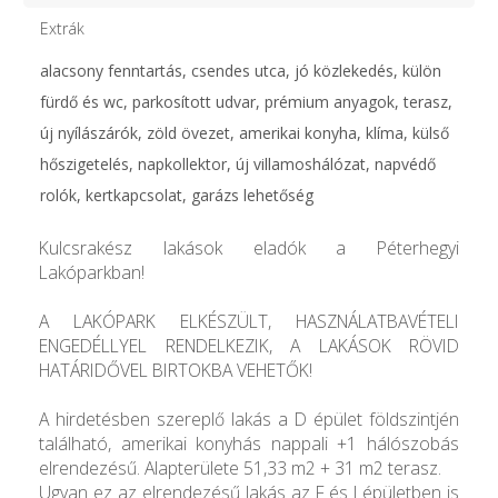
Extrák
alacsony fenntartás, csendes utca, jó közlekedés, külön
fürdő és wc, parkosított udvar, prémium anyagok, terasz,
új nyílászárók, zöld övezet, amerikai konyha, klíma, külső
hőszigetelés, napkollektor, új villamoshálózat, napvédő
rolók, kertkapcsolat, garázs lehetőség
Kulcsrakész lakások eladók a Péterhegyi
Lakóparkban!
A LAKÓPARK ELKÉSZÜLT, HASZNÁLATBAVÉTELI
ENGEDÉLLYEL RENDELKEZIK, A LAKÁSOK RÖVID
HATÁRIDŐVEL BIRTOKBA VEHETŐK!
A hirdetésben szereplő lakás a D épület földszintjén
található, amerikai konyhás nappali +1 hálószobás
elrendezésű. Alapterülete 51,33 m2 + 31 m2 terasz.
Ugyan ez az elrendezésű lakás az F és J épületben is