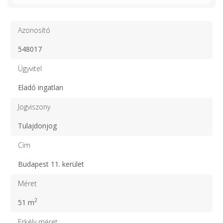
Azonosító
548017
Ügyvitel
Eladó ingatlan
Jogviszony
Tulajdonjog
Cím
Budapest 11. kerület
Méret
2
51 m
Erkély méret