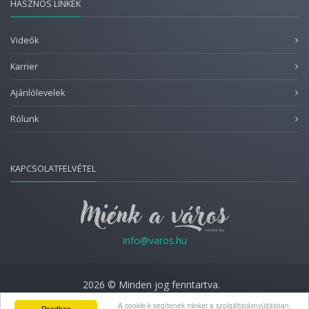
HASZNOS LINKEK
Videók
Karrier
Ajánlólevelek
Rólunk
KAPCSOLATFELVÉTEL
info@varos.hu
2026 © Minden jog fenntartva.
Adatkezelési nyilatkozat
A cookie-k segítenek minket a szolgáltatásnyújtásban.
Rendben