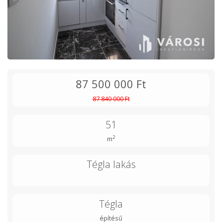
87 500 000 Ft
87 840 000 Ft
51
2
m
Tégla lakás
Tégla
építésű