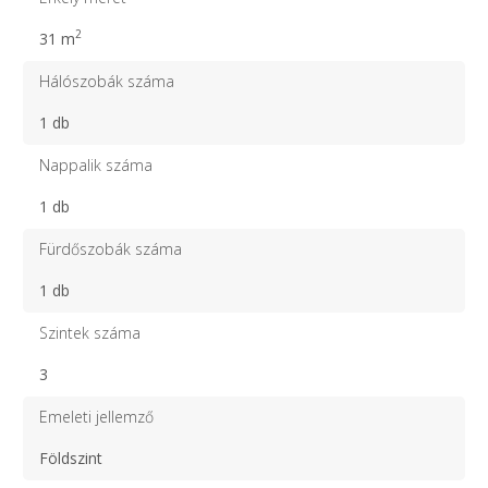
2
31 m
Hálószobák száma
1 db
Nappalik száma
1 db
Fürdőszobák száma
1 db
Szintek száma
3
Emeleti jellemző
Földszint