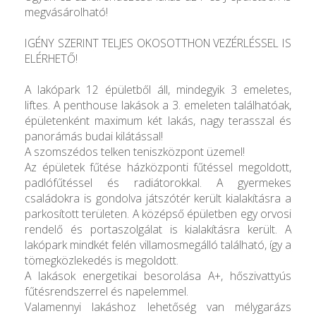
megvásárolható!
IGÉNY SZERINT TELJES OKOSOTTHON VEZÉRLÉSSEL IS
ELÉRHETŐ!
A lakópark 12 épületből áll, mindegyik 3 emeletes,
liftes. A penthouse lakások a 3. emeleten találhatóak,
épületenként maximum két lakás, nagy terasszal és
panorámás budai kilátással!
A szomszédos telken teniszközpont üzemel!
Az épületek fűtése házközponti fűtéssel megoldott,
padlófűtéssel és radiátorokkal. A gyermekes
családokra is gondolva játszótér került kialakításra a
parkosított területen. A középső épületben egy orvosi
rendelő és portaszolgálat is kialakításra került. A
lakópark mindkét felén villamosmegálló található, így a
tömegközlekedés is megoldott.
A lakások energetikai besorolása A+, hőszivattyús
fűtésrendszerrel és napelemmel.
Valamennyi lakáshoz lehetőség van mélygarázs