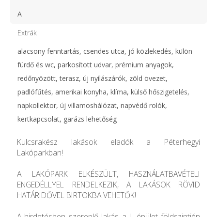
A
Extrák
alacsony fenntartás, csendes utca, jó közlekedés, külön
fürdő és wc, parkosított udvar, prémium anyagok,
redőnyözött, terasz, új nyílászárók, zöld övezet,
padlófűtés, amerikai konyha, klíma, külső hőszigetelés,
napkollektor, új villamoshálózat, napvédő rolók,
kertkapcsolat, garázs lehetőség
Kulcsrakész lakások eladók a Péterhegyi
Lakóparkban!
A LAKÓPARK ELKÉSZÜLT, HASZNÁLATBAVÉTELI
ENGEDÉLLYEL RENDELKEZIK, A LAKÁSOK RÖVID
HATÁRIDŐVEL BIRTOKBA VEHETŐK!
A hirdetésben szereplő lakás a L épület földszintjén