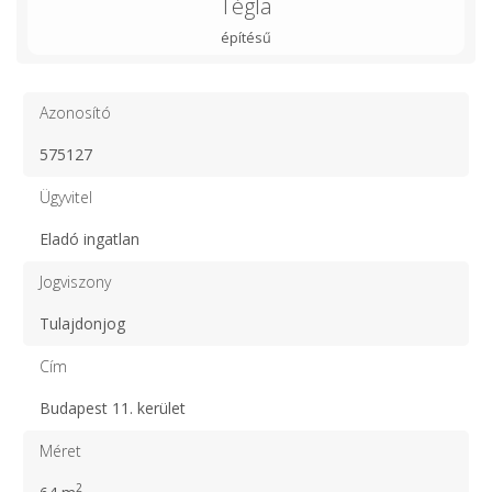
Tégla
építésű
Azonosító
575127
Ügyvitel
Eladó ingatlan
Jogviszony
Tulajdonjog
Cím
Budapest 11. kerület
Méret
2