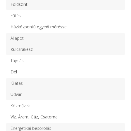
Földszint
Fűtés
Házközpontú egyedi méréssel
Állapot
Kulcsrakész
Tájolás
Dél
Kilátás
Udvari
Közművek
Víz, Áram, Gáz, Csatorna
Energetikai besorolás