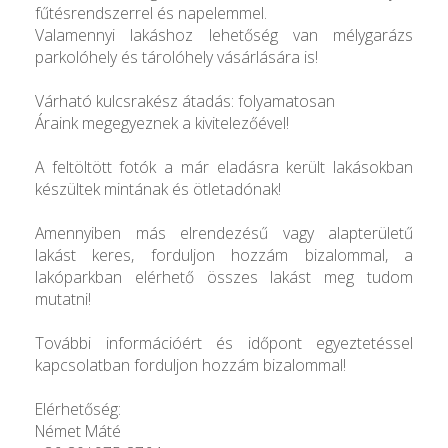
fűtésrendszerrel és napelemmel.
Valamennyi lakáshoz lehetőség van mélygarázs
parkolóhely és tárolóhely vásárlására is!
Várható kulcsrakész átadás: folyamatosan
Áraink megegyeznek a kivitelezőével!
A feltöltött fotók a már eladásra került lakásokban
készültek mintának és ötletadónak!
Amennyiben más elrendezésű vagy alapterületű
lakást keres, forduljon hozzám bizalommal, a
lakóparkban elérhető összes lakást meg tudom
mutatni!
További információért és időpont egyeztetéssel
kapcsolatban forduljon hozzám bizalommal!
Elérhetőség:
Német Máté