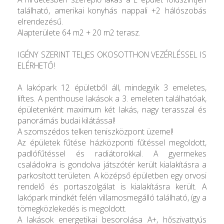
található, amerikai konyhás nappali +2 hálószobás
elrendezésű.
Alapterülete 64 m2 + 20 m2 terasz.
IGÉNY SZERINT TELJES OKOSOTTHON VEZÉRLÉSSEL IS
ELÉRHETŐ!
A lakópark 12 épületből áll, mindegyik 3 emeletes,
liftes. A penthouse lakások a 3. emeleten találhatóak,
épületenként maximum két lakás, nagy terasszal és
panorámás budai kilátással!
A szomszédos telken teniszközpont üzemel!
Az épületek fűtése házközponti fűtéssel megoldott,
padlófűtéssel és radiátorokkal. A gyermekes
családokra is gondolva játszótér került kialakításra a
parkosított területen. A középső épületben egy orvosi
rendelő és portaszolgálat is kialakításra került. A
lakópark mindkét felén villamosmegálló található, így a
tömegközlekedés is megoldott.
A lakások energetikai besorolása A+, hőszivattyús