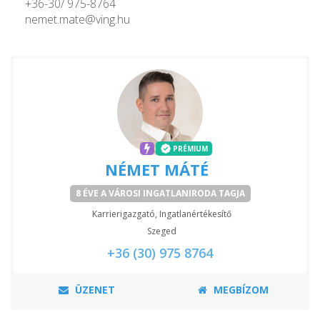
+36-30/ 975-8764
nemet.mate@ving.hu
PRÉMIUM
NÉMET MÁTÉ
8 ÉVE A VÁROSI INGATLANIRODA TAGJA
Karrierigazgató, Ingatlanértékesítő
Szeged
+36 (30) 975 8764
ÜZENET
MEGBÍZOM