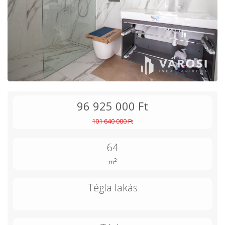
96 925 000 Ft
101 640 000 Ft
64
2
m
Tégla lakás