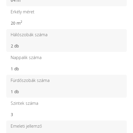
64 m
Erkély méret
2
20 m
Hálószobák száma
2 db
Nappalik száma
1 db
Fürdőszobák száma
1 db
Szintek száma
3
Emeleti jellemző