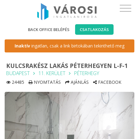
BACK OFFICE BELÉPÉS
CSATLAKOZÁS
Inaktív
ingatlan, csak a link birtokában tekinthető meg
KULCSRAKÉSZ LAKÁS PÉTERHEGYEN L-F-1
BUDAPEST
11. KERÜLET
PÉTERHEGY
24485
NYOMTATÁS
AJÁNLÁS
FACEBOOK