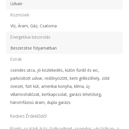
Udvari
Közművek
Víz, Áram, Gáz, Csatorna
Energetikai besorolás
Beszerzése folyamatban
Extrák
csendes utca, jó közlekedés, külön fürdő és wc,
parkosított udvar, redőnyözött, kerti grillezőhely, zöld
övezet, fúrt kút, amerikai konyha, klíma, új
villamoshálózat, kertkapcsolat, garázs lehetőség,
háromfázisú áram, dupla garázs
Kedves Érdeklődő!
Eladó családi ház Soltvadkert csendes utcájában a