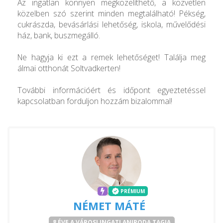
Az ingatlan könnyen megközelíthető, a közvetlen
közelben szó szerint minden megtalálható! Pékség,
cukrászda, bevásárlási lehetőség, iskola, művelődési
ház, bank, buszmegálló.
Ne hagyja ki ezt a remek lehetőséget! Találja meg
álmai otthonát Soltvadkerten!
További információért és időpont egyeztetéssel
kapcsolatban forduljon hozzám bizalommal!
PRÉMIUM
NÉMET MÁTÉ
8 ÉVE A VÁROSI INGATLANIRODA TAGJA