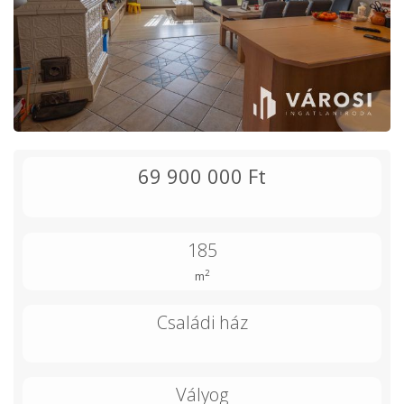
69 900 000 Ft
185
2
m
Családi ház
Vályog