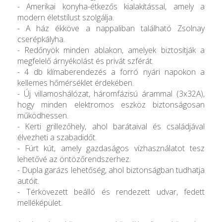
- Amerikai konyha-étkezős kialakítással, amely a
modern életstílust szolgálja.
- A ház ékköve a nappaliban található Zsolnay
cserépkályha.
- Redőnyök minden ablakon, amelyek biztosítják a
megfelelő árnyékolást és privát szférát.
- 4 db klímaberendezés a forró nyári napokon a
kellemes hőmérséklet érdekében.
- Új villamoshálózat, háromfázisú árammal (3x32A),
hogy minden elektromos eszköz biztonságosan
működhessen.
- Kerti grillezőhely, ahol barátaival és családjával
élvezheti a szabadidőt.
- Fúrt kút, amely gazdaságos vízhasználatot tesz
lehetővé az öntözőrendszerhez.
- Dupla garázs lehetőség, ahol biztonságban tudhatja
autóit.
- Térkövezett beálló és rendezett udvar, fedett
melléképület.