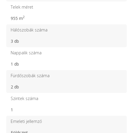
Telek méret
2
955 m
Hálószobák száma
3 db
Nappalik száma
1 db
Fürdőszobák száma
2 db
Szintek száma
1
Emeleti jellemző
Földszint