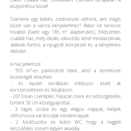
központhoz közel!
Szeretne egy békés, zöldövezeti otthont, ami mégis
közel van a városi kényelemhez? Akkor ne keresse
tovább! Eladó egy 185 m² alapterületű, földszintes
családi ház, mely ideális választás lehet mindazoknak,
akiknek fontos a nyugodt környezet és a kényelmes
életvitel.
A ház jellemzői:
- 955 m²-es parkosított telek, ahol a természet
közelségét élvezheti.
- Az épület korábban többször esett át
korszerűsítésen és felújításon.
- 2013-ban cserépléc, héjazat csere és tetőszigetelés
történt 30 cm kőzetgyapottal.
- 3 tágas szoba és egy világos nappali, melyek
otthonossá varázsolják mindennapjait.
- 2 fürdőszoba és külön WC, hogy a reggeli
készülődés sosem legyen akadály.