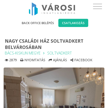
BACK OFFICE BELÉPÉS
CSATLAKOZÁS
NAGY CSALÁDI HÁZ SOLTVADKERT
BELVÁROSÁBAN
BÁCS-KISKUN MEGYE
SOLTVADKERT
2879
NYOMTATÁS
AJÁNLÁS
FACEBOOK