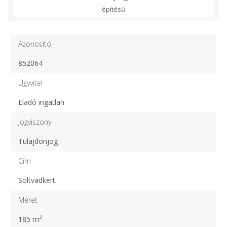
építésű
Azonosító
852064
Ügyvitel
Eladó ingatlan
Jogviszony
Tulajdonjog
Cím
Soltvadkert
Méret
2
185 m