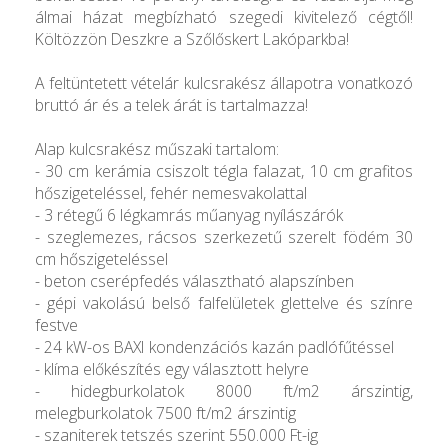
álmai házat megbízható szegedi kivitelező cégtől!
Költözzön Deszkre a Szőlőskert Lakóparkba!
A feltüntetett vételár kulcsrakész állapotra vonatkozó
bruttó ár és a telek árát is tartalmazza!
Alap kulcsrakész műszaki tartalom:
- 30 cm kerámia csiszolt tégla falazat, 10 cm grafitos
hőszigeteléssel, fehér nemesvakolattal
- 3 rétegű 6 légkamrás műanyag nyílászárók
- szeglemezes, rácsos szerkezetű szerelt födém 30
cm hőszigeteléssel
- beton cserépfedés választható alapszínben
- gépi vakolású belső falfelületek glettelve és színre
festve
- 24 kW-os BAXI kondenzációs kazán padlófűtéssel
- klíma előkészítés egy választott helyre
- hidegburkolatok 8000 ft/m2 árszintig,
melegburkolatok 7500 ft/m2 árszintig
- szaniterek tetszés szerint 550.000 Ft-ig