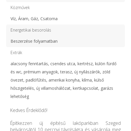
Közművek
Víz, Áram, Gáz, Csatorna
Energetikai besorolás
Beszerzése folyamatban
Extrák
alacsony fenntartás, csendes utca, kertrész, külön fürdő
és wc, prémium anyagok, terasz, új nyílászárók, zöld
övezet, padlófűtés, amerikai konyha, klíma, külső
hőszigetelés, új villamoshálózat, kertkapcsolat, garázs
lehetőség
Kedves Érdeklődő!
Építkezzen új építésű lakóparkban Szeged
belvárosától 10 percnyi távolságra és vásárolja meg