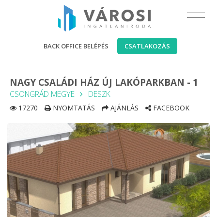
BACK OFFICE BELÉPÉS
CSATLAKOZÁS
NAGY CSALÁDI HÁZ ÚJ LAKÓPARKBAN - 1
CSONGRÁD MEGYE
DESZK
17270
NYOMTATÁS
AJÁNLÁS
FACEBOOK