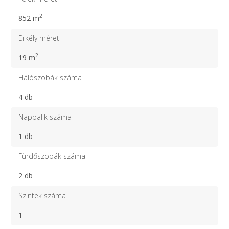
2
852 m
Erkély méret
2
19 m
Hálószobák száma
4 db
Nappalik száma
1 db
Fürdőszobák száma
2 db
Szintek száma
1