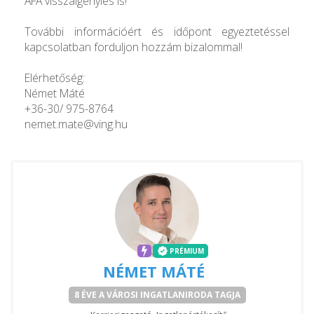
ÁFA visszaigénylés is!
További információért és időpont egyeztetéssel
kapcsolatban forduljon hozzám bizalommal!
Elérhetőség:
Német Máté
+36-30/ 975-8764
nemet.mate@ving.hu
PRÉMIUM
NÉMET MÁTÉ
8 ÉVE A VÁROSI INGATLANIRODA TAGJA