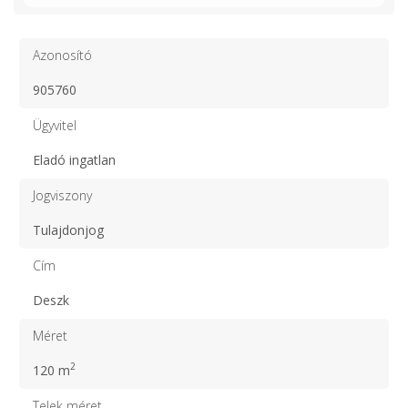
Azonosító
905760
Ügyvitel
Eladó ingatlan
Jogviszony
Tulajdonjog
Cím
Deszk
Méret
2
120 m
Telek méret