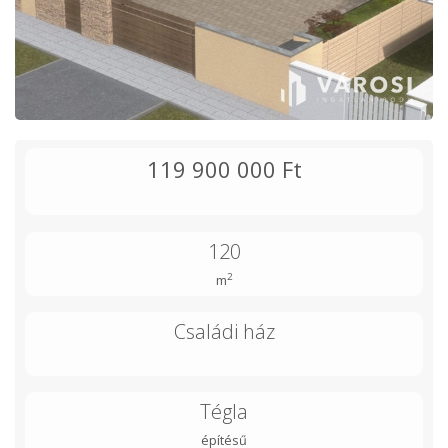
119 900 000 Ft
120
2
m
Családi ház
Tégla
építésű