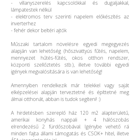
- villanyszerelés kapcsolókkal és dugaljakkal,
lámpatestek nélkül
- elektromos terv szerinti napelem előkészítés az
inverterhez
- fehér dekor beltéri ajtók
Műszaki tartalom növelésre egyedi megegyezés
alapján van lehetőség (hőszivattyús fűtés, napelem,
mennyezet hűtés-fűtés, okos otthon rendszer,
központi szellőztetés stb.), illetve további egyedi
igények megvalósítására is van lehetőség!
Amennyiben rendelkezik már telekkel vagy saját
elképzelései alapján terveztetné és építtetné meg
álmai otthonát, abban is tudok segíteni! :)
A hirdetésben szereplő ház 120 m2 alapterületű,
amerikai konyhás nappali + 4 hálószobás
elrendezésű 2 fürdőszobával. Igénybe vehető rá
minden fajta állami támogatás és CSOK+ hitel, illetve