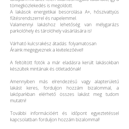
tömegközlekedés is megoldott.
A lakások energetikai besorolása A+, hőszivattyús
fűtésrendszerrel és napelemmel.
Valamennyi lakáshoz lehetőség van mélygarázs
parkolóhely és tárolóhely vásárlására is!
Várható kulcsrakész átadás: folyamatosan
Áraink megegyeznek a kivitelezőével!
A feltöltött fotók a már eladásra került lakásokban
készültek mintának és ötletadónak!
Amennyiben más elrendezésű vagy alapterületű
lakást keres, forduljon hozzám bizalommal, a
lakóparkban elérhető összes lakást meg tudom
mutatni!
További információért és időpont egyeztetéssel
kapcsolatban forduljon hozzám bizalommal!