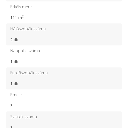
Erkély méret
2
111 m
Hálószobák száma
2 db
Nappalik száma
1 db
Fürdőszobák száma
1 db
Emelet
3
Szintek száma
3