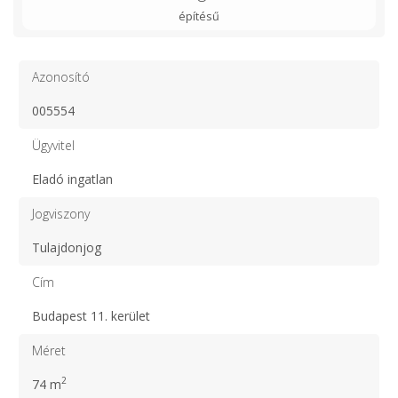
építésű
Azonosító
005554
Ügyvitel
Eladó ingatlan
Jogviszony
Tulajdonjog
Cím
Budapest 11. kerület
Méret
2
74 m