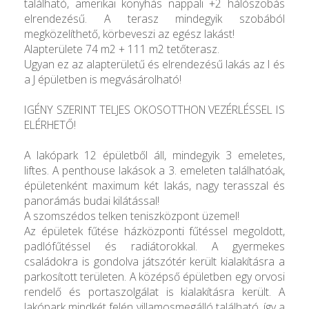
található, amerikai konyhás nappali +2 hálószobás
elrendezésű. A terasz mindegyik szobából
megközelíthető, körbeveszi az egész lakást!
Alapterülete 74 m2 + 111 m2 tetőterasz.
Ugyan ez az alapterületű és elrendezésű lakás az I és
a J épületben is megvásárolható!
IGÉNY SZERINT TELJES OKOSOTTHON VEZÉRLÉSSEL IS
ELÉRHETŐ!
A lakópark 12 épületből áll, mindegyik 3 emeletes,
liftes. A penthouse lakások a 3. emeleten találhatóak,
épületenként maximum két lakás, nagy terasszal és
panorámás budai kilátással!
A szomszédos telken teniszközpont üzemel!
Az épületek fűtése házközponti fűtéssel megoldott,
padlófűtéssel és radiátorokkal. A gyermekes
családokra is gondolva játszótér került kialakításra a
parkosított területen. A középső épületben egy orvosi
rendelő és portaszolgálat is kialakításra került. A
lakópark mindkét felén villamosmegálló található, így a