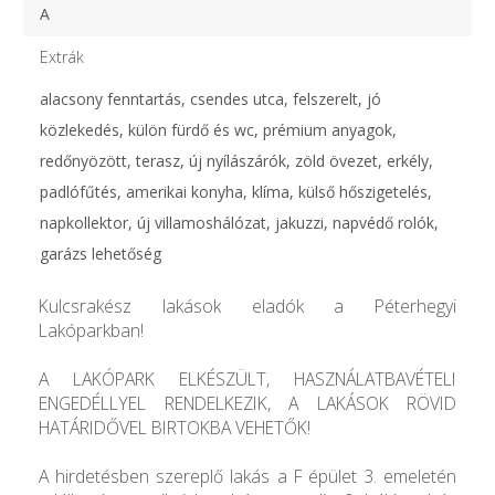
A
Extrák
alacsony fenntartás, csendes utca, felszerelt, jó
közlekedés, külön fürdő és wc, prémium anyagok,
redőnyözött, terasz, új nyílászárók, zöld övezet, erkély,
padlófűtés, amerikai konyha, klíma, külső hőszigetelés,
napkollektor, új villamoshálózat, jakuzzi, napvédő rolók,
garázs lehetőség
Kulcsrakész lakások eladók a Péterhegyi
Lakóparkban!
A LAKÓPARK ELKÉSZÜLT, HASZNÁLATBAVÉTELI
ENGEDÉLLYEL RENDELKEZIK, A LAKÁSOK RÖVID
HATÁRIDŐVEL BIRTOKBA VEHETŐK!
A hirdetésben szereplő lakás a F épület 3. emeletén