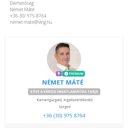
Elérhetőség:
Német Máté
+36-30/ 975-8764
nemet.mate@ving.hu
PRÉMIUM
NÉMET MÁTÉ
8 ÉVE A VÁROSI INGATLANIRODA TAGJA
Karrierigazgató, Ingatlanértékesítő
Szeged
+36 (30) 975 8764