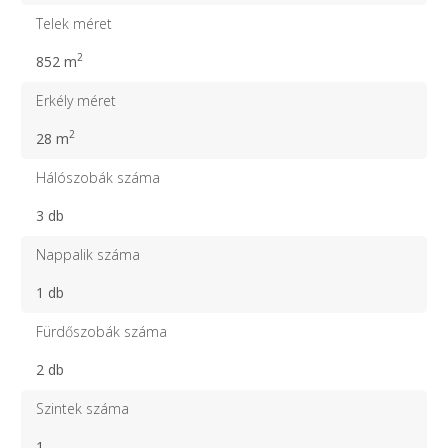
Telek méret
2
852 m
Erkély méret
2
28 m
Hálószobák száma
3 db
Nappalik száma
1 db
Fürdőszobák száma
2 db
Szintek száma
1