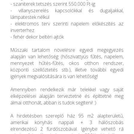
- szaniterek tetszés szerint 550.000 Ft-ig
- villanyszerelés kapcsolókkal és dugaljakkal,
lámpatestek nélkül
- elektromos terv szerinti napelem előkészítés az
inverterhez
- fehér dekor beltéri ajtók
Műszaki tartalom növelésre egyedi megegyezés
alapján van lehetőség (hőszivattyús fűtés, napelem,
mennyezet hűtés-fűtés, okos otthon rendszer,
központi szellőztetés stb.), illetve további egyedi
igények megvalósítására is van lehetőség!
Amennyiben rendelkezik már telekkel vagy saját
elképzelései alapján terveztetné és építtetné meg
álmai otthonát, abban is tudok segíteni! :)
A hirdetésben szereplő ház 95 m2 alapterületű,
amerikai konyhás nappali + 3 hálószobás
elrendezésű 2 fürdőszobával. Igénybe vehető rá