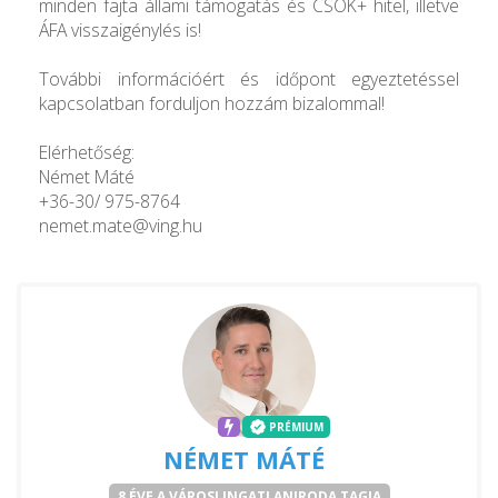
minden fajta állami támogatás és CSOK+ hitel, illetve
ÁFA visszaigénylés is!
További információért és időpont egyeztetéssel
kapcsolatban forduljon hozzám bizalommal!
Elérhetőség:
Német Máté
+36-30/ 975-8764
nemet.mate@ving.hu
PRÉMIUM
NÉMET MÁTÉ
8 ÉVE A VÁROSI INGATLANIRODA TAGJA