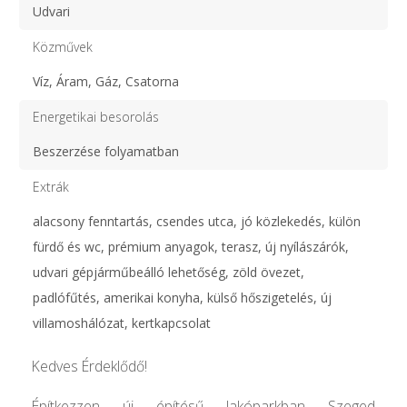
Udvari
Közművek
Víz, Áram, Gáz, Csatorna
Energetikai besorolás
Beszerzése folyamatban
Extrák
alacsony fenntartás, csendes utca, jó közlekedés, külön
fürdő és wc, prémium anyagok, terasz, új nyílászárók,
udvari gépjárműbeálló lehetőség, zöld övezet,
padlófűtés, amerikai konyha, külső hőszigetelés, új
villamoshálózat, kertkapcsolat
Kedves Érdeklődő!
Építkezzen új építésű lakóparkban Szeged