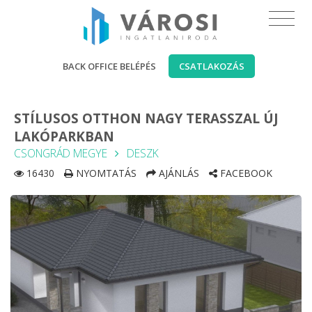
BACK OFFICE BELÉPÉS
CSATLAKOZÁS
STÍLUSOS OTTHON NAGY TERASSZAL ÚJ
LAKÓPARKBAN
CSONGRÁD MEGYE
DESZK
16430
NYOMTATÁS
AJÁNLÁS
FACEBOOK