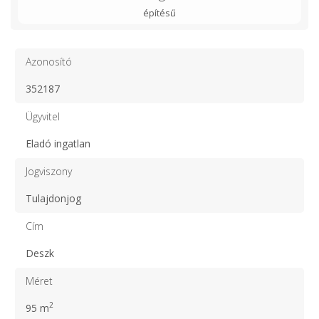
építésű
Azonosító
352187
Ügyvitel
Eladó ingatlan
Jogviszony
Tulajdonjog
Cím
Deszk
Méret
2
95 m