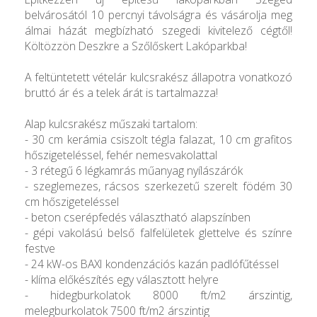
belvárosától 10 percnyi távolságra és vásárolja meg
álmai házát megbízható szegedi kivitelező cégtől!
Költözzön Deszkre a Szőlőskert Lakóparkba!
A feltüntetett vételár kulcsrakész állapotra vonatkozó
bruttó ár és a telek árát is tartalmazza!
Alap kulcsrakész műszaki tartalom:
- 30 cm kerámia csiszolt tégla falazat, 10 cm grafitos
hőszigeteléssel, fehér nemesvakolattal
- 3 rétegű 6 légkamrás műanyag nyílászárók
- szeglemezes, rácsos szerkezetű szerelt födém 30
cm hőszigeteléssel
- beton cserépfedés választható alapszínben
- gépi vakolású belső falfelületek glettelve és színre
festve
- 24 kW-os BAXI kondenzációs kazán padlófűtéssel
- klíma előkészítés egy választott helyre
- hidegburkolatok 8000 ft/m2 árszintig,
melegburkolatok 7500 ft/m2 árszintig