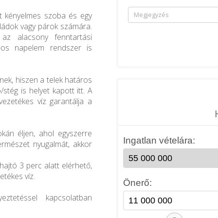
két kényelmes szoba és egy
saládok vagy párok számára.
 az alacsony fenntartási
W-os napelem rendszer is
nek, hiszen a telek határos
tég is helyet kapott itt. A
 vezetékes víz garantálja a
okán éljen, ahol egyszerre
ermészet nyugalmát, akkor
hajtó 3 perc alatt elérhető,
zetékes víz.
eztetéssel kapcsolatban