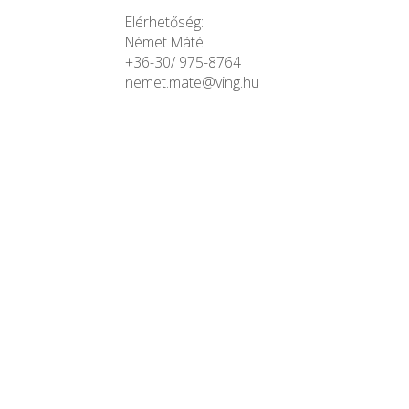
Elérhetőség:
Német Máté
+36-30/ 975-8764
nemet.mate@ving.hu