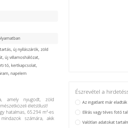
ű
olyamatban
artás, új nyílászárók, zöld
út, új villamoshálózat,
ti tó, kertkapcsolat,
áram, napelem
Észrevétel a hirdeté
a, amely nyugodt, zöld
Az ingatlant már eladták
észetközeli életstílust!
egy hatalmas, 65.294 m²-es
Elírás vagy téves fotó ta
s mindazok számára, akik
Valótlan adatokat tartal