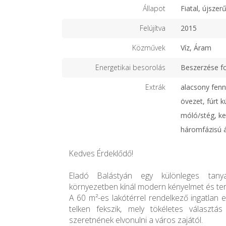
Állapot
Fiatal, újszer
Felújítva
2015
Közművek
Víz, Áram
Energetikai besorolás
Beszerzése f
Extrák
alacsony fennt
övezet, fúrt k
móló/stég, ker
háromfázisú 
Kedves Érdeklődő!
Eladó Balástyán egy különleges tany
környezetben kínál modern kényelmet és term
A 60 m²-es lakótérrel rendelkező ingatlan 
telken fekszik, mely tökéletes választá
szeretnének elvonulni a város zajától.