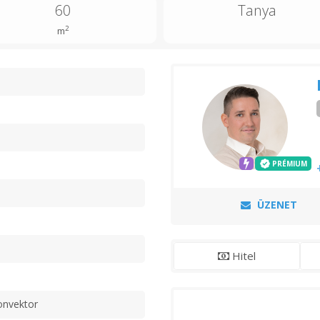
60
Tanya
2
m
n
PRÉMIUM
ÜZENET
Hitel
onvektor