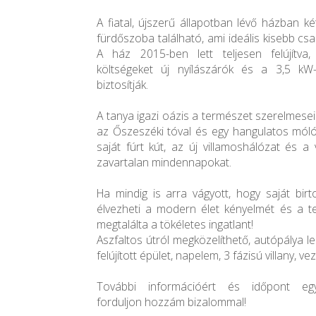
A fiatal, újszerű állapotban lévő házban 
fürdőszoba található, ami ideális kisebb c
A ház 2015-ben lett teljesen felújítva,
költségeket új nyílászárók és a 3,5 k
biztosítják.
A tanya igazi oázis a természet szerelmesei
az Őszeszéki tóval és egy hangulatos móló/s
saját fúrt kút, az új villamoshálózat és a
zavartalan mindennapokat.
Ha mindig is arra vágyott, hogy saját birt
élvezheti a modern élet kényelmét és a t
megtalálta a tökéletes ingatlant!
Aszfaltos útról megközelíthető, autópálya le
felújított épület, napelem, 3 fázisú villany, ve
További információért és időpont egy
forduljon hozzám bizalommal!