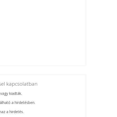
ssel kapcsolatban
 vagy kiadták.
lálható a hirdetésben.
maz a hirdetés.