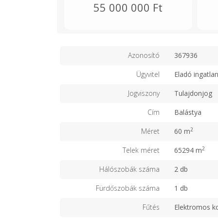
55 000 000 Ft
Azonosító
367936
Ügyvitel
Eladó ingatla
Jogviszony
Tulajdonjog
Cím
Balástya
2
Méret
60 m
2
Telek méret
65294 m
Hálószobák száma
2 db
Fürdőszobák száma
1 db
Fűtés
Elektromos k