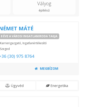
Vályog
építésű
NÉMET MÁTÉ
8 ÉVE A VÁROSI INGATLANIRODA TAGJA
Karrierigazgató, Ingatlanértékesítő
Szeged
+36 (30) 975 8764
MEGBÍZOM
Ügyvéd
Energetika