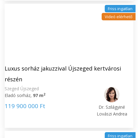
Friss ingatlan
Videó elérhető
Luxus sorház jakuzzival Újszeged kertvárosi
részén
Szeged Újszeged
2
Eladó sorház,
97 m
119 900 000 Ft
Dr. Szilágyiné
Lovászi Andrea
Friss ingatlan