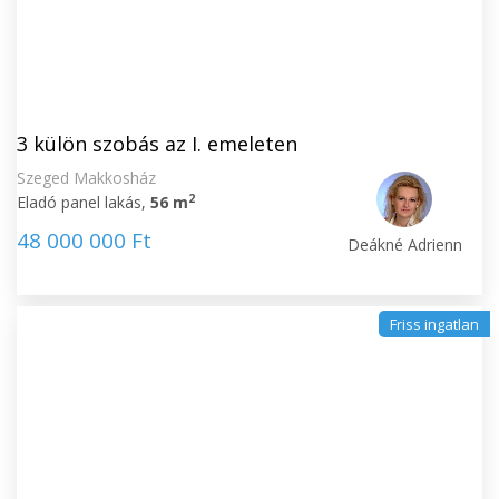
3 külön szobás az I. emeleten
Szeged Makkosház
2
Eladó panel lakás,
56 m
48 000 000 Ft
Deákné Adrienn
Friss ingatlan