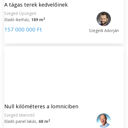
A tágas terek kedvelőinek
Szeged Újszeged
2
Eladó ikerház,
189 m
157 000 000 Ft
Szegedi Adorján
Null kilóméteres a lomniciben
Szeged Marostő
2
Eladó panel lakás,
68 m