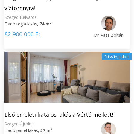
víztoronyra!
Szeged Belváros
2
Eladó tégla lakás,
74 m
82 900 000 Ft
Dr. Vass Zoltán
Friss ingatlan
Első emeleti fiatalos lakás a Vértó mellett!
Szeged Újrókus
2
Eladó panel lakás,
57 m