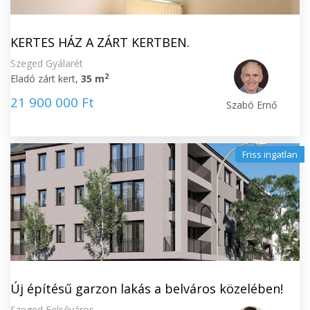
KERTES HÁZ A ZÁRT KERTBEN.
Szeged Gyálarét
2
Eladó zárt kert,
35 m
21 900 000 Ft
Szabó Ernő
Friss ingatlan
Új építésű garzon lakás a belváros közelében!
Szeged Felsőváros