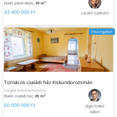
2
Eladó panel lakás,
49 m
43 400 000 Ft
Laczkó Szabolcs
Friss ingatlan
Tornácos családi ház Kiskundorozsmán
Szeged Kiskundorozsma
2
Eladó családi ház,
85 m
60 000 000 Ft
Jéga-Szabó
Gábor