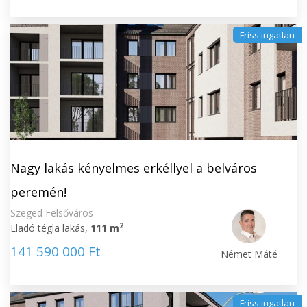
Friss ingatlan
Nagy lakás kényelmes erkéllyel a belváros
peremén!
Szeged Felsőváros
2
Eladó tégla lakás,
111 m
141 590 000 Ft
Német Máté
Friss ingatlan