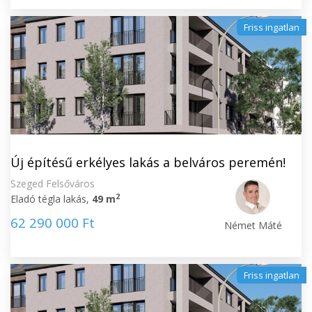
Friss ingatlan
Új építésű erkélyes lakás a belváros peremén!
Szeged Felsőváros
2
Eladó tégla lakás,
49 m
62 290 000 Ft
Német Máté
Friss ingatlan