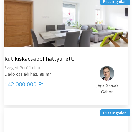
Friss ingatlan
Rút kiskacsából hattyú lett....
Szeged Petőfitelep
2
Eladó családi ház,
89 m
142 000 000 Ft
Jéga-Szabó
Gábor
Friss ingatlan