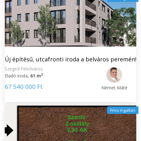
Új építésű, utcafronti iroda a belváros peremén!
Szeged Felsőváros
2
Eladó iroda,
61 m
67 540 000 Ft
Német Máté
Friss ingatlan