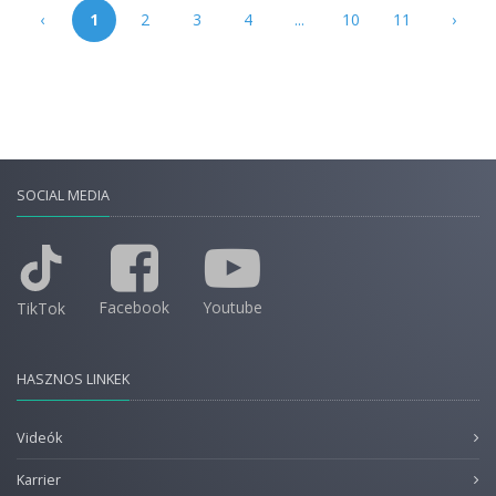
‹
1
2
3
4
...
10
11
›
SOCIAL MEDIA
Facebook
Youtube
TikTok
HASZNOS LINKEK
Videók
Karrier