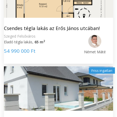
Csendes tégla lakás az Erős János utcában!
Szeged Felsőváros
2
Eladó tégla lakás,
65 m
54 990 000 Ft
Német Máté
Friss ingatlan