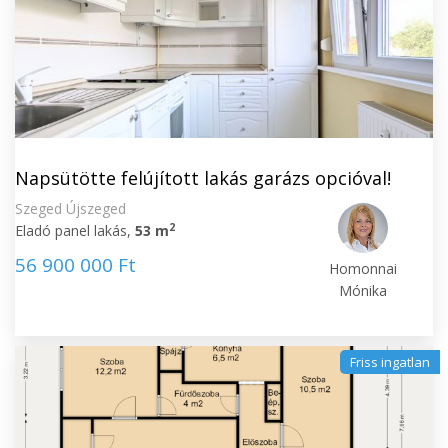
Napsütötte felújított lakás garázs opcióval!
Szeged Újszeged
2
Eladó panel lakás,
53 m
56 900 000 Ft
Homonnai
Mónika
Friss ingatlan