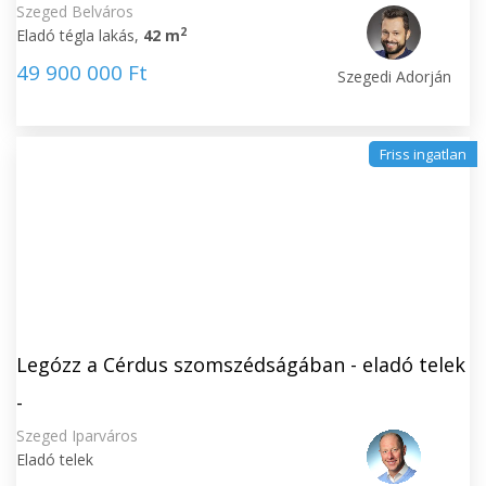
Szeged Belváros
2
Eladó tégla lakás,
42 m
49 900 000 Ft
Szegedi Adorján
Friss ingatlan
Legózz a Cérdus szomszédságában - eladó telek
-
Szeged Iparváros
Eladó telek