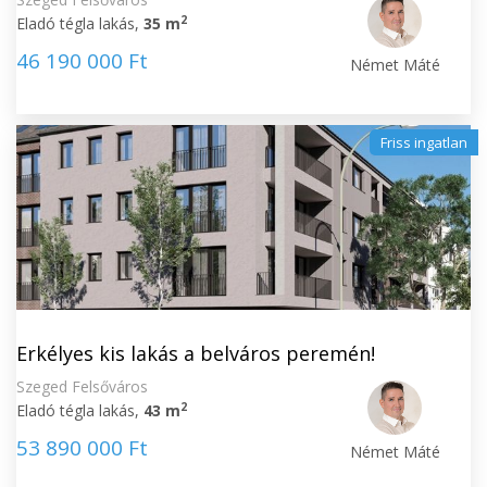
2
Eladó tégla lakás,
35 m
46 190 000 Ft
Német Máté
Friss ingatlan
Erkélyes kis lakás a belváros peremén!
Szeged Felsőváros
2
Eladó tégla lakás,
43 m
53 890 000 Ft
Német Máté