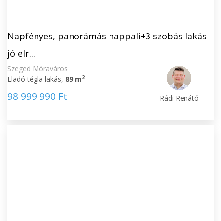
Napfényes, panorámás nappali+3 szobás lakás
jó elr...
Szeged Móraváros
2
Eladó tégla lakás,
89 m
98 999 990 Ft
Rádi Renátó