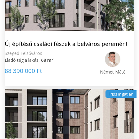
Új építésű családi fészek a belváros peremén!
Szeged Felsőváros
2
Eladó tégla lakás,
68 m
88 390 000 Ft
Német Máté
Friss ingatlan