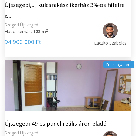
Újszegedi,új kulcsrakész ikerház 3%-os hitelre
is...
Szeged Újszeged
2
Eladó ikerház,
122 m
94 900 000 Ft
Laczkó Szabolcs
Friss ingatlan
Újszegedi 49-es panel reális áron eladó.
Szeged Újszeged