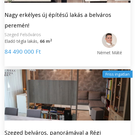
Nagy erkélyes új építésű lakás a belváros
peremén!
Szeged Felsőváros
2
Eladó tégla lakás,
66 m
84 490 000 Ft
Német Máté
Friss ingatlan
Szeged belváros, panorámával a Régi