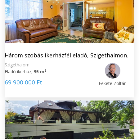
Három szobás ikerházfél eladó, Szigethalmon.
Szigethalom
2
Eladó ikerház,
95 m
69 900 000 Ft
Fekete Zoltán