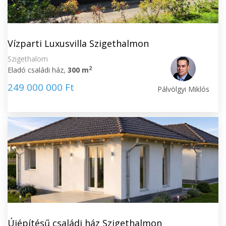
Vízparti Luxusvilla Szigethalmon
Szigethalom
2
Eladó családi ház,
300 m
249 000 000 Ft
Pálvölgyi Miklós
Újépítésű családi ház Szigethalmon