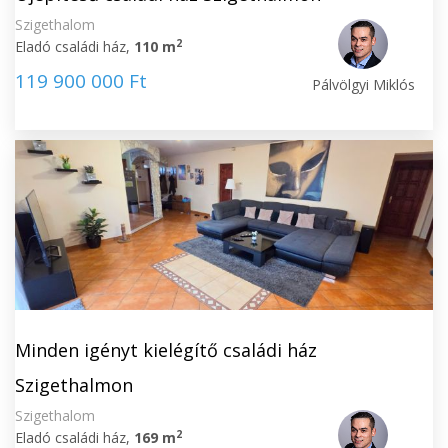
Szigethalom
2
Eladó családi ház,
110 m
119 900 000 Ft
Pálvölgyi Miklós
Minden igényt kielégítő családi ház
Szigethalmon
Szigethalom
2
Eladó családi ház,
169 m