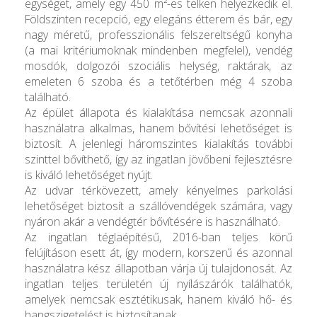
egységet, amely egy 450 m²-es telken helyezkedik el.
Földszinten recepció, egy elegáns étterem és bár, egy
nagy méretű, professzionális felszereltségű konyha
(a mai kritériumoknak mindenben megfelel), vendég
mosdók, dolgozói szociális helység, raktárak, az
emeleten 6 szoba és a tetőtérben még 4 szoba
található.
Az épület állapota és kialakítása nemcsak azonnali
használatra alkalmas, hanem bővítési lehetőséget is
biztosít. A jelenlegi háromszintes kialakítás további
szinttel bővíthető, így az ingatlan jövőbeni fejlesztésre
is kiváló lehetőséget nyújt.
Az udvar térkövezett, amely kényelmes parkolási
lehetőséget biztosít a szállóvendégek számára, vagy
nyáron akár a vendégtér bővítésére is használható.
Az ingatlan téglaépítésű, 2016-ban teljes körű
felújításon esett át, így modern, korszerű és azonnal
használatra kész állapotban várja új tulajdonosát. Az
ingatlan teljes területén új nyílászárók találhatók,
amelyek nemcsak esztétikusak, hanem kiváló hő- és
hangszigetelést is biztosítanak.