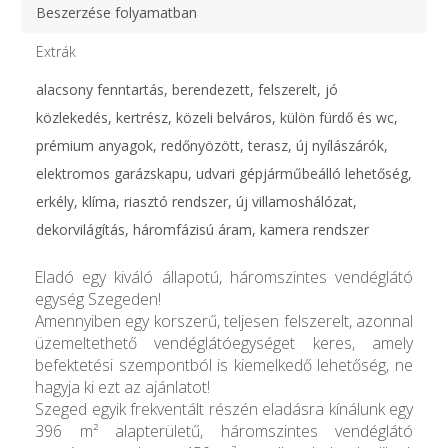
Beszerzése folyamatban
Extrák
alacsony fenntartás, berendezett, felszerelt, jó
közlekedés, kertrész, közeli belváros, külön fürdő és wc,
prémium anyagok, redőnyözött, terasz, új nyílászárók,
elektromos garázskapu, udvari gépjárműbeálló lehetőség,
erkély, klíma, riasztó rendszer, új villamoshálózat,
dekorvilágítás, háromfázisú áram, kamera rendszer
Eladó egy kiváló állapotú, háromszintes vendéglátó
egység Szegeden!
Amennyiben egy korszerű, teljesen felszerelt, azonnal
üzemeltethető vendéglátóegységet keres, amely
befektetési szempontból is kiemelkedő lehetőség, ne
hagyja ki ezt az ajánlatot!
Szeged egyik frekventált részén eladásra kínálunk egy
396 m² alapterületű, háromszintes vendéglátó