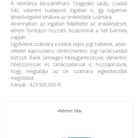
A vételárba beszámítható Szegeden lakás, családi
ház, valamint budapesti ingatlan is, így rugalmas
lehetőségeket kínálunk az érdeklődők számára.
Amennyiben az ingatlan felkeltette az érdeklődését,
kérem forduljon hozzám bizalommal a hét bármely
napján.
Ügyfeleink számára irodánk teljes jogi hátteret, adás-
vétellel kapcsolatos térítésmentes jogi tanácsadást
biztosít. Bank semleges hitelügyintézéssel, díjmentes
hitelszűréssel és tanácsadással is hozzájárulunk,
hogy megtalálja az ön számára legkedvezőbb
megoldást.
Irányár : 429.900.000 Ft