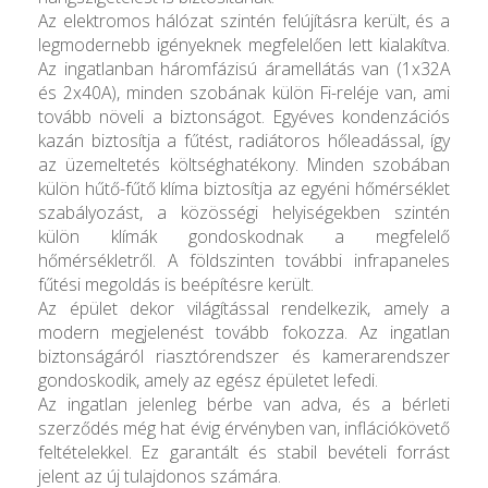
Az elektromos hálózat szintén felújításra került, és a
legmodernebb igényeknek megfelelően lett kialakítva.
Az ingatlanban háromfázisú áramellátás van (1x32A
és 2x40A), minden szobának külön Fi-reléje van, ami
tovább növeli a biztonságot. Egyéves kondenzációs
kazán biztosítja a fűtést, radiátoros hőleadással, így
az üzemeltetés költséghatékony. Minden szobában
külön hűtő-fűtő klíma biztosítja az egyéni hőmérséklet
szabályozást, a közösségi helyiségekben szintén
külön klímák gondoskodnak a megfelelő
hőmérsékletről. A földszinten további infrapaneles
fűtési megoldás is beépítésre került.
Az épület dekor világítással rendelkezik, amely a
modern megjelenést tovább fokozza. Az ingatlan
biztonságáról riasztórendszer és kamerarendszer
gondoskodik, amely az egész épületet lefedi.
Az ingatlan jelenleg bérbe van adva, és a bérleti
szerződés még hat évig érvényben van, inflációkövető
feltételekkel. Ez garantált és stabil bevételi forrást
jelent az új tulajdonos számára.