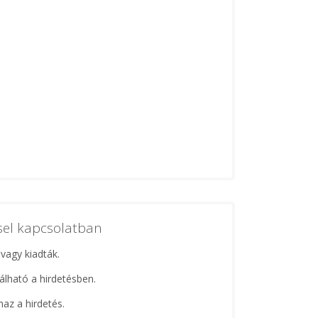
ssel kapcsolatban
 vagy kiadták.
lálható a hirdetésben.
maz a hirdetés.