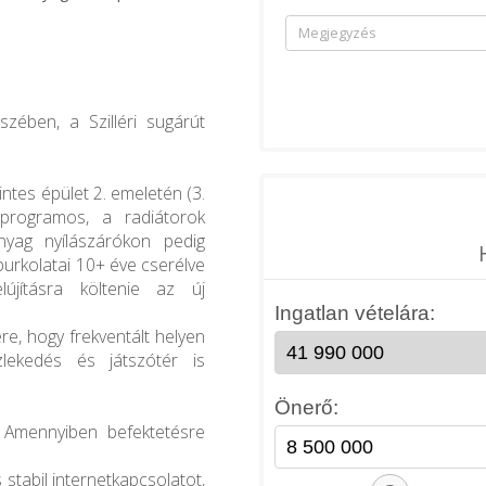
zében, a Szilléri sugárút
ntes épület 2. emeletén (3.
lprogramos, a radiátorok
nyag nyílászárókon pedig
burkolatai 10+ éve cserélve
újításra költenie az új
re, hogy frekventált helyen
zlekedés és játszótér is
. Amennyiben befektetésre
s stabil internetkapcsolatot,