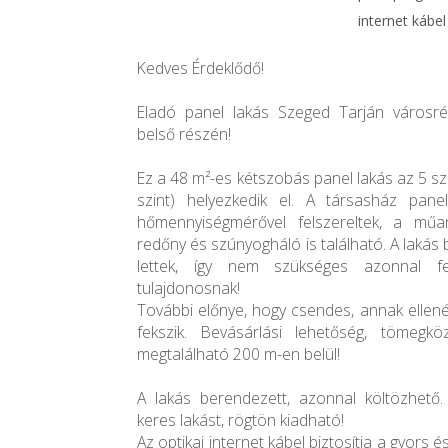
internet kábel
Kedves Érdeklődő!
Eladó panel lakás Szeged Tarján városrés
belső részén!
Ez a 48 m²-es kétszobás panel lakás az 5 szi
szint) helyezkedik el. A társasház pane
hőmennyiségmérővel felszereltek, a műa
redőny és szúnyogháló is található. A lakás 
lettek, így nem szükséges azonnal fel
tulajdonosnak!
További előnye, hogy csendes, annak ellené
fekszik. Bevásárlási lehetőség, tömegkö
megtalálható 200 m-en belül!
A lakás berendezett, azonnal költözhető
keres lakást, rögtön kiadható!
Az optikai internet kábel biztosítja a gyors é