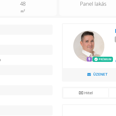
48
Panel lakás
2
m
n
n
PRÉMIUM
ÜZENET
Hitel