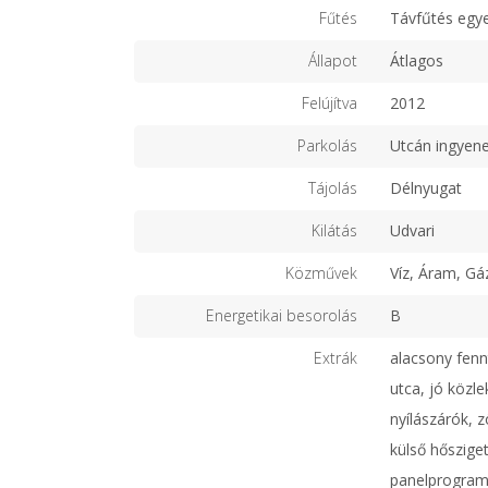
Fűtés
Távfűtés egy
Állapot
Átlagos
Felújítva
2012
Parkolás
Utcán ingyen
Tájolás
Délnyugat
Kilátás
Udvari
Közművek
Víz, Áram, Gá
Energetikai besorolás
B
Extrák
alacsony fenn
utca, jó közl
nyílászárók, z
külső hőszige
panelprogram,