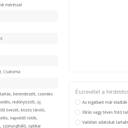
edi méréssel
es
z, Csatorna
Észrevétel a hirdeté
tartás, berendezett, csendes
ekedés, redőnyözött, új
Az ingatlant már eladták
öld övezet, közös tároló,
Elírás vagy téves fotó ta
telés, napvédő rolók,
Valótlan adatokat tartal
 szúnyogháló, optikai