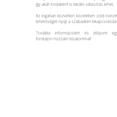
így akár irodaként is ideális választás lehet.
Az ingatlan közvetlen közelében zöld övezet
lehetőséget nyújt a szabadtéri kikapcsolódá
További információért és időpont egy
forduljon hozzám bizalommal!