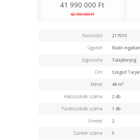
41 990 000 Ft
42 990 000 Ft
Azonosító
217010
Ügyvitel
Eladó ingatla
Jogviszony
Tulajdonjog
Cím
Szeged Tarjá
2
Méret
48 m
Hálószobák száma
2 db
Fürdőszobák száma
1 db
Emelet
2
Szintek száma
5