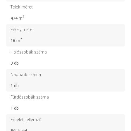
Telek méret
2
474 m
Erkély méret
2
16 m
Hálószobák száma
3 db
Nappalik száma
1 db
Fürdőszobák száma
1 db
Emeleti jellemző
Földszint