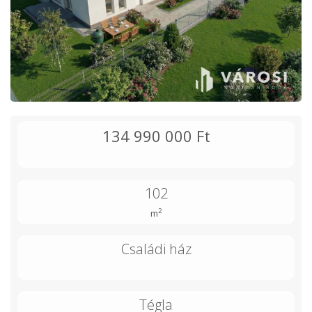
134 990 000 Ft
102
2
m
Családi ház
Tégla