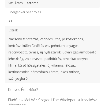
Víz, Áram, Csatorna
Energetikai besorolás
A+
Extrák
alacsony fenntartás, csendes utca, jó közlekedés,
kertrész, külön fürdő és wc, prémium anyagok,
redőnyözött, terasz, új nyílászárók, udvari gépjárműbeálló
lehetőség, zöld övezet, padlófűtés, amerikai konyha,
klíma, külső hőszigetelés, új villamoshálózat,
kertkapcsolat, háromfázisú áram, okos otthon,
szúnyogháló
Kedves Érdeklődő!
Eladó családi ház Szeged Újpetőfitelepen kulcsrakész
állapotban!