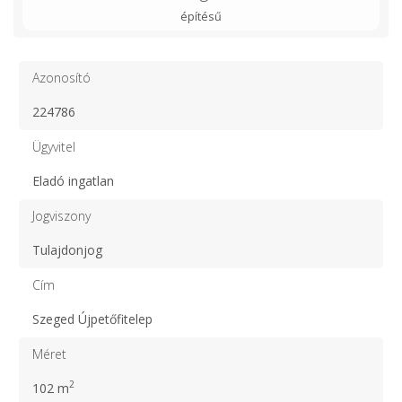
építésű
Azonosító
224786
Ügyvitel
Eladó ingatlan
Jogviszony
Tulajdonjog
Cím
Szeged Újpetőfitelep
Méret
2
102 m