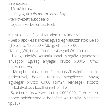
elrendezés
- 16 m2 terasz
- szúnyogháló és motoros redőny
- térkövezett autóbeálló
- teljesen körbekerített telek
Kulcsrakész műszaki tartalom tartalmazza:
- Belső ajtók és kilincsek egyedileg választhatók. Belső
ajtó bruttó 120.000 Ft/db-ig, kilincsek 7.000
Ft/db-ig (WC, illetve fürdő helyiségnél WC-zárral).
- Hidegburkolás kerámialappal, szegély ugyanazon
anyagból. Egység anyagár bruttó 6.000,- Ft/m2,
hálósan rakva.
- Melegburkolás normál kopás-állóságú laminált
parkettával, hozzá tartozó szegőléccel. Anyag
egységár bruttó: 6.000 Ft/m2/ helyiségek közötti
burkolatváltás eloxált sínnel kiépítve.
- Szaniterek összesen bruttó 1.000.000.- Ft értékben,
ebben beleértendő a beépített wc tartály (Alcaplast
típusú)