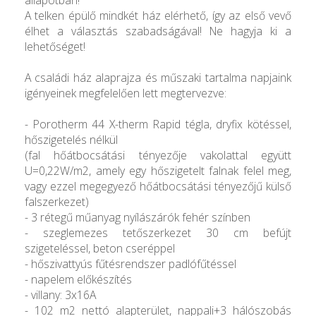
A telken épülő mindkét ház elérhető, így az első vevő
élhet a választás szabadságával! Ne hagyja ki a
lehetőséget!
A családi ház alaprajza és műszaki tartalma napjaink
igényeinek megfelelően lett megtervezve:
- Porotherm 44 X-therm Rapid tégla, dryfix kötéssel,
hőszigetelés nélkül
(fal hőátbocsátási tényezője vakolattal együtt
U=0,22W/m2, amely egy hőszigetelt falnak felel meg,
vagy ezzel megegyező hőátbocsátási tényezőjű külső
falszerkezet)
- 3 rétegű műanyag nyílászárók fehér színben
- szeglemezes tetőszerkezet 30 cm befújt
szigeteléssel, beton cseréppel
- hőszivattyús fűtésrendszer padlófűtéssel
- napelem előkészítés
- villany: 3x16A
- 102 m2 nettó alapterület, nappali+3 hálószobás