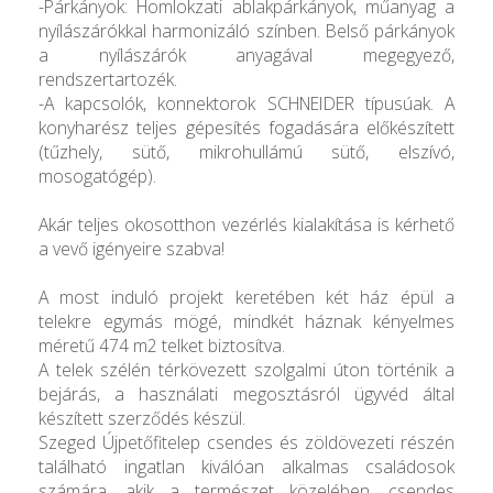
-Párkányok: Homlokzati ablakpárkányok, műanyag a
nyílászárókkal harmonizáló színben. Belső párkányok
a nyílászárók anyagával megegyező,
rendszertartozék.
-A kapcsolók, konnektorok SCHNEIDER típusúak. A
konyharész teljes gépesítés fogadására előkészített
(tűzhely, sütő, mikrohullámú sütő, elszívó,
mosogatógép).
Akár teljes okosotthon vezérlés kialakítása is kérhető
a vevő igényeire szabva!
A most induló projekt keretében két ház épül a
telekre egymás mögé, mindkét háznak kényelmes
méretű 474 m2 telket biztosítva.
A telek szélén térkövezett szolgalmi úton történik a
bejárás, a használati megosztásról ügyvéd által
készített szerződés készül.
Szeged Újpetőfitelep csendes és zöldövezeti részén
található ingatlan kiválóan alkalmas családosok
számára, akik a természet közelében, csendes