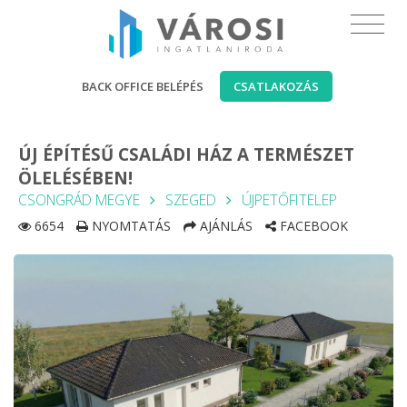
BACK OFFICE BELÉPÉS
CSATLAKOZÁS
ÚJ ÉPÍTÉSŰ CSALÁDI HÁZ A TERMÉSZET
ÖLELÉSÉBEN!
CSONGRÁD MEGYE
SZEGED
ÚJPETŐFITELEP
6654
NYOMTATÁS
AJÁNLÁS
FACEBOOK