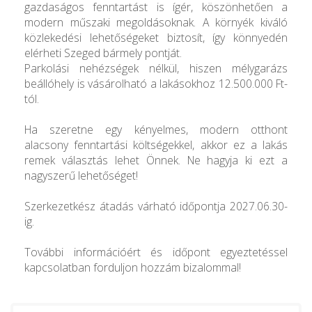
gazdaságos fenntartást is ígér, köszönhetően a
modern műszaki megoldásoknak. A környék kiváló
közlekedési lehetőségeket biztosít, így könnyedén
elérheti Szeged bármely pontját.
Parkolási nehézségek nélkül, hiszen mélygarázs
beállóhely is vásárolható a lakásokhoz 12.500.000 Ft-
tól.
Ha szeretne egy kényelmes, modern otthont
alacsony fenntartási költségekkel, akkor ez a lakás
remek választás lehet Önnek. Ne hagyja ki ezt a
nagyszerű lehetőséget!
Szerkezetkész átadás várható időpontja 2027.06.30-
ig.
További információért és időpont egyeztetéssel
kapcsolatban forduljon hozzám bizalommal!