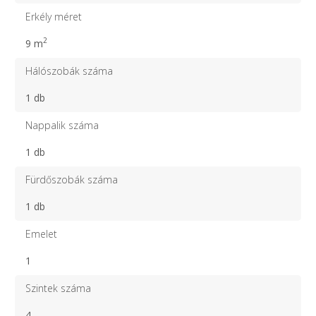
Erkély méret
2
9 m
Hálószobák száma
1 db
Nappalik száma
1 db
Fürdőszobák száma
1 db
Emelet
1
Szintek száma
4