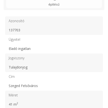
építésű
Azonosító
137703
Ügyvitel
Eladó ingatlan
Jogviszony
Tulajdonjog
Cím
Szeged Felsőváros
Méret
2
41 m