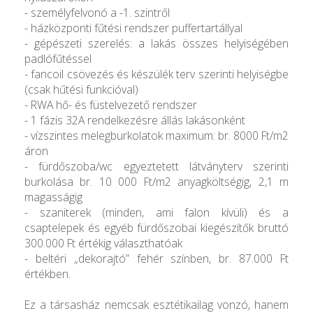
- személyfelvonó a -1. szintről
- házközponti fűtési rendszer puffertartállyal
- gépészeti szerelés: a lakás összes helyiségében
padlófűtéssel
- fancoil csövezés és készülék terv szerinti helyiségbe
(csak hűtési funkcióval)
- RWA hő- és füstelvezető rendszer
- 1 fázis 32A rendelkezésre állás lakásonként
- vízszintes melegburkolatok maximum: br. 8000 Ft/m2
áron
- fürdőszoba/wc egyeztetett látványterv szerinti
burkolása br. 10 000 Ft/m2 anyagköltségig, 2,1 m
magasságig
- szaniterek (minden, ami falon kívüli) és a
csaptelepek és egyéb fürdőszobai kiegészítők bruttó
300.000 Ft értékig választhatóak
- beltéri „dekorajtó” fehér színben, br. 87.000 Ft
értékben.
Ez a társasház nemcsak esztétikailag vonzó, hanem