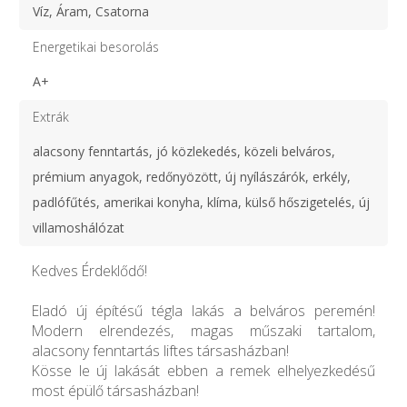
Víz, Áram, Csatorna
Energetikai besorolás
A+
Extrák
alacsony fenntartás, jó közlekedés, közeli belváros,
prémium anyagok, redőnyözött, új nyílászárók, erkély,
padlófűtés, amerikai konyha, klíma, külső hőszigetelés, új
villamoshálózat
Kedves Érdeklődő!
Eladó új építésű tégla lakás a belváros peremén!
Modern elrendezés, magas műszaki tartalom,
alacsony fenntartás liftes társasházban!
Kösse le új lakását ebben a remek elhelyezkedésű
most épülő társasházban!