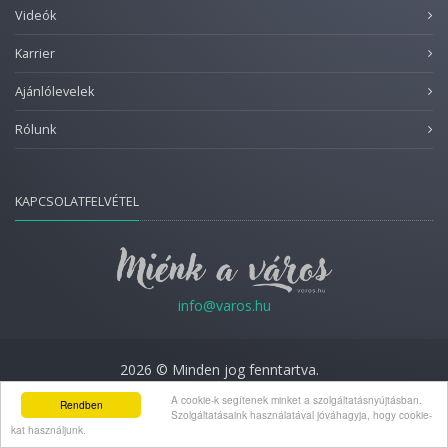
Videók
Karrier
Ajánlólevelek
Rólunk
KAPCSOLATFELVÉTEL
info@varos.hu
2026 © Minden jog fenntartva.
Adatkezelési nyilatkozat
A cookie-k segítenek minket a szolgáltatásnyújtásban.
Rendben
Szolgáltatásaink használatával jóváhagyja, hogy cookie-
kat használjunk.