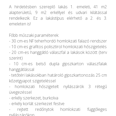
A hirdetésben szereplő lakás 1. emeleti, 41 m2
alapterületű, 9 m2 erkéllyel és udvari kilátással
rendelkezik. Ez a lakástípus elérhető a 2. és 3.
emeleten is!
Főbb műszaki paraméterek:
- 30 cm-es NF teherhordó homlokzati falazó rendszer
- 10 cm-es grafitos polisztirol homlokzati hőszigetelés
- 20 cm-es hanggátló válaszfal a lakások között (terv
szerint)
- 10 cm-es belső dupla gipszkarton válaszfalak
hanggátlással
- tetőtéri lakásokban határoló gipszkartonozás 25 cm
kőzetgyapot szigeteléssel
- homlokzati hőszigetelt nyílászárók 3 rétegű
üvegezéssel
- erkély szerkezet, burkolva
- erkély korlát szerkezet festve
- rejtett redőnytok homlokzati függőleges
nyílászárókon