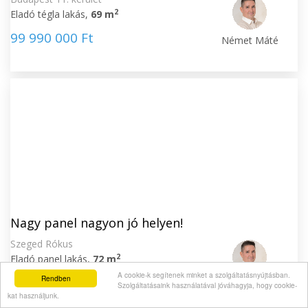
2
Eladó tégla lakás,
69 m
99 990 000 Ft
Német Máté
Nagy panel nagyon jó helyen!
Szeged Rókus
2
Eladó panel lakás,
72 m
A cookie-k segítenek minket a szolgáltatásnyújtásban.
Rendben
61 900 000 Ft
Német Máté
Szolgáltatásaink használatával jóváhagyja, hogy cookie-
kat használjunk.