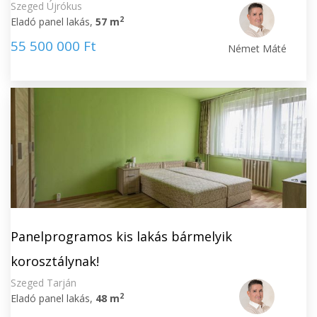
Szeged Újrókus
2
Eladó panel lakás,
57 m
55 500 000 Ft
Német Máté
Panelprogramos kis lakás bármelyik
korosztálynak!
Szeged Tarján
2
Eladó panel lakás,
48 m