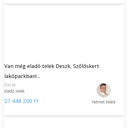
Van még eladó telek Deszk, Szőlőskert
lakóparkban!...
Deszk
Eladó telek
27 448 200 Ft
Német Máté