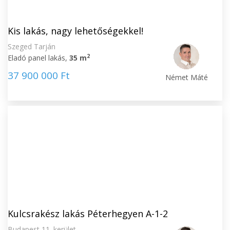
Kis lakás, nagy lehetőségekkel!
Szeged Tarján
2
Eladó panel lakás,
35 m
37 900 000 Ft
Német Máté
Kulcsrakész lakás Péterhegyen A-1-2
Budapest 11. kerület