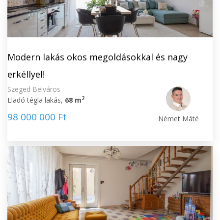
Modern lakás okos megoldásokkal és nagy
erkéllyel!
Szeged Belváros
2
Eladó tégla lakás,
68 m
98 000 000 Ft
Német Máté