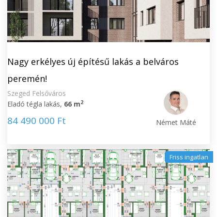
Nagy erkélyes új építésű lakás a belváros
peremén!
Szeged Felsőváros
2
Eladó tégla lakás,
66 m
84 490 000 Ft
Német Máté
Friss ingatlan