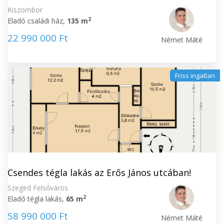
Kiszombor
2
Eladó családi ház,
135 m
22 990 000 Ft
Német Máté
Friss ingatlan
Csendes tégla lakás az Erős János utcában!
Szeged Felsőváros
2
Eladó tégla lakás,
65 m
58 990 000 Ft
Német Máté