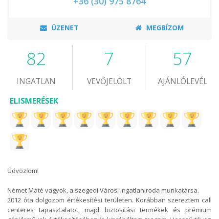
+36 (30) 975 8764
ÜZENET
MEGBÍZOM
82
7
57
INGATLAN
VEVŐJELÖLT
AJÁNLÓLEVÉL
ELISMERÉSEK
Üdvözlöm!
Német Máté vagyok, a szegedi Városi Ingatlaniroda munkatársa.
2012 óta dolgozom értékesítési területen. Korábban szereztem call
centeres tapasztalatot, majd biztosítási termékek és prémium