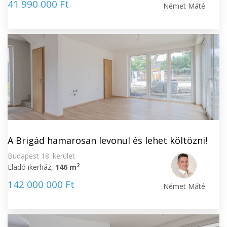
41 990 000 Ft
Német Máté
A Brigád hamarosan levonul és lehet költözni!
Budapest 18. kerület
2
Eladó ikerház,
146 m
142 000 000 Ft
Német Máté