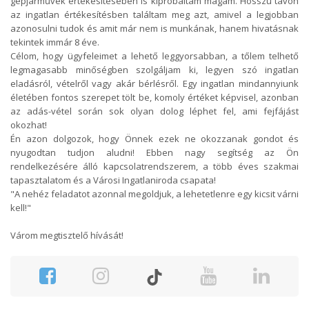
gépjárművek értékesítésében is kipróbáltam magam. Hosszú távon
az ingatlan értékesítésben találtam meg azt, amivel a legjobban
azonosulni tudok és amit már nem is munkának, hanem hivatásnak
tekintek immár 8 éve.
Célom, hogy ügyfeleimet a lehető leggyorsabban, a tőlem telhető
legmagasabb minőségben szolgáljam ki, legyen szó ingatlan
eladásról, vételről vagy akár bérlésről. Egy ingatlan mindannyiunk
életében fontos szerepet tölt be, komoly értéket képvisel, azonban
az adás-vétel során sok olyan dolog léphet fel, ami fejfájást
okozhat!
Én azon dolgozok, hogy Önnek ezek ne okozzanak gondot és
nyugodtan tudjon aludni! Ebben nagy segítség az Ön
rendelkezésére álló kapcsolatrendszerem, a több éves szakmai
tapasztalatom és a Városi Ingatlaniroda csapata!
"A nehéz feladatot azonnal megoldjuk, a lehetetlenre egy kicsit várni
kell!"
Várom megtisztelő hívását!